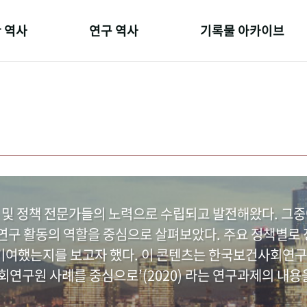
 역사
연구 역사
기록물 아카이브
온 길
정책과 연구
사진 아카이브
 변천사
키워드로 보는 연구 역사
문서 기록물
 기관장
연구자들
행정박물
 사람들
간행물 변천사
영상 기록물
 및 정책 전문가들의 노력으로 수립되고 발전해왔다. 그
구 활동의 역할을 중심으로 살펴보았다. 주요 정책별로 정
여했는지를 보고자 했다. 이 콘텐츠는 한국보건사회연구
연구원 사례를 중심으로’(2020) 라는 연구과제의 내용