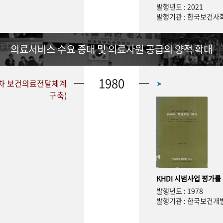
발행년도 : 2021
발행기관 : 한국보건
의료서비스 수요 증대 및 의료자원 공급의 양적 확대
1980
1차 보건의료전달체계
➤
구축)
KHDI 시범사업 평가를
발행년도 : 1978
발행기관 : 한국보건