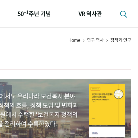
+1
50
주년 기념
VR 역사관
성과 50선
Home
연구 역사
정책과 연구
숫자로 보는 50년
+1
50
주년 광장
세계와 함께 한 KIHASA
중에서도 우리나라 보건복지 분야
책의 흐름, 정책 도입 및 변화과
원에서 수행한 ‘보건복지 정책의
을 정리하여 수록하였다.