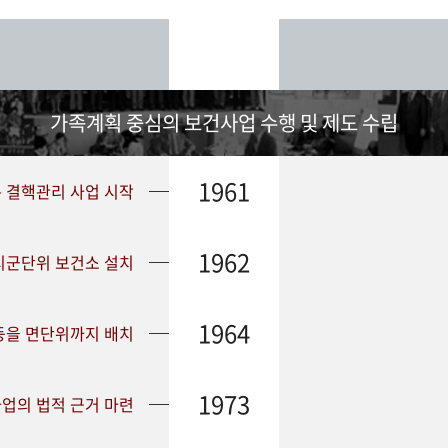
가족계획 중심의 보건사업 수행 및 제도 수립
1961
➤ 결핵관리 사업 시작
1962
 시군단위 보건소 설치
1964
등을 면단위까지 배치
1973
업의 법적 근거 마련