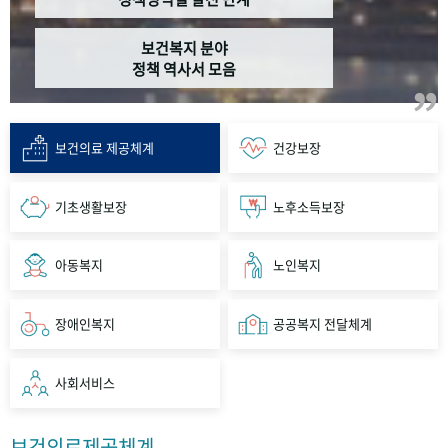
보건복지 분야
정책 역사서 모음
보건의료 제공체계
건강보장
기초생활보장
노후소득보장
아동복지
노인복지
장애인복지
공공복지 전달체계
사회서비스
보건의료제공체계