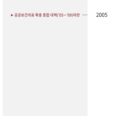
2005
➤ 공공보건의료 확충 종합 대책(’05∼‘09)마련