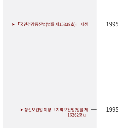
1995
➤ 「국민건강증진법(법률 제15339호)」 제정
1995
➤ 정신보건법 제정 「지역보건법(법률 제
16262호)」