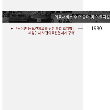
의료서비스 수요 증대 및 의료자원
1980
➤ 「농어촌 등 보건의료를 위한 특별 조치법」
제정(1차 보건의료전달체계 구축)