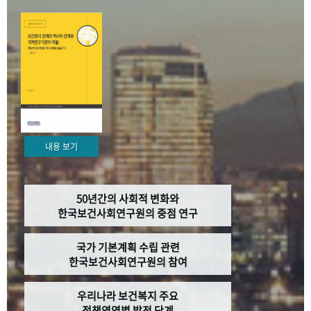
+1
성과 50선
숫자로 보는 50년
50
주년 광장
세계와 함께 한 KIHASA
VR 역사관
내용 보기
50년간의 사회적 변화와
한국보건사회연구원의 중점 연구
국가 기본계획 수립 관련
한국보건사회연구원의 참여
우리나라 보건복지 주요
정책영역별 발전 단계