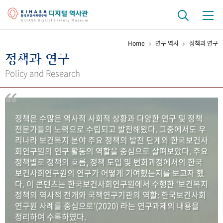
Home
연구 역사
정책과 연구
기관 역사
정책과 연구
걸어온 길
기관 변천사
역대 기관장
연구원 사람들
Policy and Research
연구 역사
정책과 연구
키워드로 보는 연구 역사
연구자들
정책은 수많은 역사적 사회적 상황과 다양한 연구 및 정책
간행물 변천사
전문가들의 노력으로 수립되고 발전해왔다. 그중에서도 우
리나라 보건복지 분야 주요 정책의 발전 단계와 한국보건사
회연구원의 연구 활동의 역할을 중심으로 살펴보았다. 주요
기록물 아카이브
정책별로 정책의 흐름, 정책 도입 및 변화과정에서의 한국
보건사회연구원의 연구가 어떻게 기여했는지를 보고자 했
사진 아카이브
문서 기록물
행정박물
영상 기록물
다. 이 콘텐츠는 한국보건사회연구원에서 수행한 ‘보건복지
정책의 역사적 전개와 국책연구기관의 역할: 한국보건사회
연구원 사례를 중심으로’(2020) 라는 연구과제의 내용을
+1
50
주년 기념
정리하여 수록하였다.