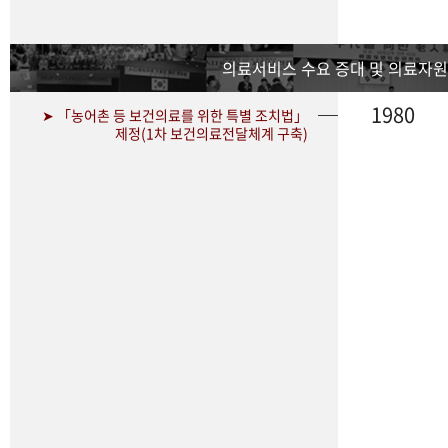
의료서비스 수요 증대 및 의료자원
1980
➤ 「농어촌 등 보건의료를 위한 특별 조치법」
제정(1차 보건의료전달체계 구축)