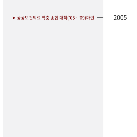
2005
➤ 공공보건의료 확충 종합 대책(’05∼‘09)마련