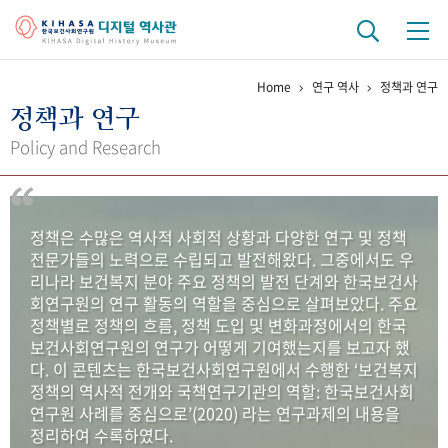
Home
연구 역사
정책과 연구
기관 역사
정책과 연구
걸어온 길
기관 변천사
역대 기관장
연구원 사람들
Policy and Research
연구 역사
정책과 연구
키워드로 보는 연구 역사
연구자들
정책은 수많은 역사적 사회적 상황과 다양한 연구 및 정책
간행물 변천사
전문가들의 노력으로 수립되고 발전해왔다. 그중에서도 우
리나라 보건복지 분야 주요 정책의 발전 단계와 한국보건사
회연구원의 연구 활동의 역할을 중심으로 살펴보았다. 주요
기록물 아카이브
정책별로 정책의 흐름, 정책 도입 및 변화과정에서의 한국
보건사회연구원의 연구가 어떻게 기여했는지를 보고자 했
사진 아카이브
문서 기록물
행정박물
영상 기록물
다. 이 콘텐츠는 한국보건사회연구원에서 수행한 ‘보건복지
정책의 역사적 전개와 국책연구기관의 역할: 한국보건사회
연구원 사례를 중심으로’(2020) 라는 연구과제의 내용을
+1
50
주년 기념
정리하여 수록하였다.