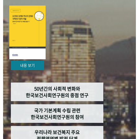
+1
성과 50선
숫자로 보는 50년
50
주년 광장
세계와 함께 한 KIHASA
VR 역사관
내용 보기
50년간의 사회적 변화와
한국보건사회연구원의 중점 연구
국가 기본계획 수립 관련
한국보건사회연구원의 참여
우리나라 보건복지 주요
정책영역별 발전 단계