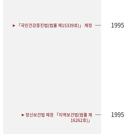
1995
➤ 「국민건강증진법(법률 제15339호)」 제정
1995
➤ 정신보건법 제정 「지역보건법(법률 제
16262호)」