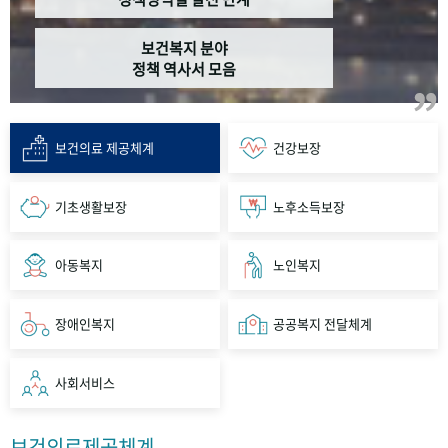
보건복지 분야
정책 역사서 모음
보건의료 제공체계
건강보장
기초생활보장
노후소득보장
아동복지
노인복지
장애인복지
공공복지 전달체계
사회서비스
보건의료제공체계