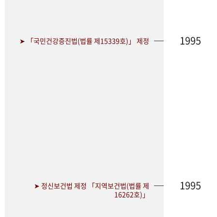
1995
➤ 「국민건강증진법(법률 제15339호)」 제정
1995
➤ 정신보건법 제정 「지역보건법(법률 제
16262호)」