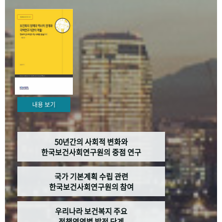
+1
성과 50선
숫자로 보는 50년
50
주년 광장
세계와 함께 한 KIHASA
VR 역사관
내용 보기
50년간의 사회적 변화와
한국보건사회연구원의 중점 연구
국가 기본계획 수립 관련
한국보건사회연구원의 참여
우리나라 보건복지 주요
정책영역별 발전 단계