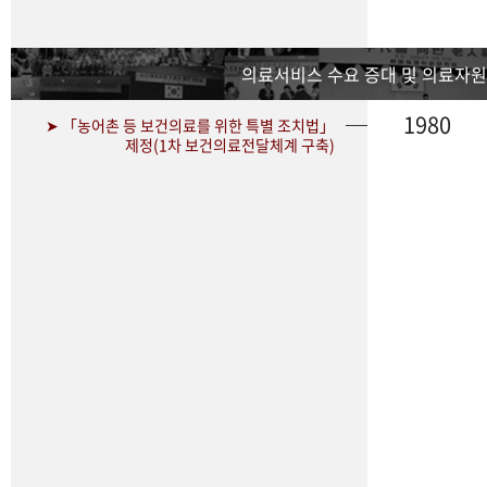
의료서비스 수요 증대 및 의료자원
1980
➤ 「농어촌 등 보건의료를 위한 특별 조치법」
제정(1차 보건의료전달체계 구축)