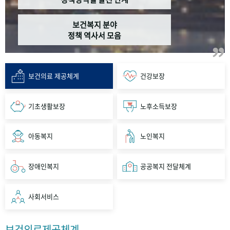
보건복지 분야
정책 역사서 모음
보건의료 제공체계
건강보장
기초생활보장
노후소득보장
아동복지
노인복지
장애인복지
공공복지 전달체계
사회서비스
보건의료제공체계