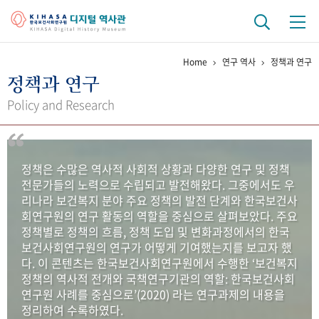
Home
연구 역사
정책과 연구
기관 역사
정책과 연구
걸어온 길
기관 변천사
역대 기관장
연구원 사람들
Policy and Research
연구 역사
정책과 연구
키워드로 보는 연구 역사
연구자들
정책은 수많은 역사적 사회적 상황과 다양한 연구 및 정책
간행물 변천사
전문가들의 노력으로 수립되고 발전해왔다. 그중에서도 우
리나라 보건복지 분야 주요 정책의 발전 단계와 한국보건사
회연구원의 연구 활동의 역할을 중심으로 살펴보았다. 주요
기록물 아카이브
정책별로 정책의 흐름, 정책 도입 및 변화과정에서의 한국
보건사회연구원의 연구가 어떻게 기여했는지를 보고자 했
사진 아카이브
문서 기록물
행정박물
영상 기록물
다. 이 콘텐츠는 한국보건사회연구원에서 수행한 ‘보건복지
정책의 역사적 전개와 국책연구기관의 역할: 한국보건사회
연구원 사례를 중심으로’(2020) 라는 연구과제의 내용을
+1
50
주년 기념
정리하여 수록하였다.