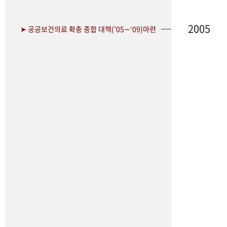
2005
➤ 공공보건의료 확충 종합 대책(’05∼‘09)마련