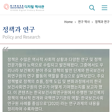
Home
연구 역사
정책과 연구
기관 역사
정책과 연구
걸어온 길
기관 변천사
역대 기관장
연구원 사람들
Policy and Research
연구 역사
정책과 연구
키워드로 보는 연구 역사
연구자들
정책은 수많은 역사적 사회적 상황과 다양한 연구 및 정책
간행물 변천사
전문가들의 노력으로 수립되고 발전해왔다. 그중에서도 우
리나라 보건복지 분야 주요 정책의 발전 단계와 한국보건사
회연구원의 연구 활동의 역할을 중심으로 살펴보았다. 주요
기록물 아카이브
정책별로 정책의 흐름, 정책 도입 및 변화과정에서의 한국
보건사회연구원의 연구가 어떻게 기여했는지를 보고자 했
사진 아카이브
문서 기록물
행정박물
영상 기록물
다. 이 콘텐츠는 한국보건사회연구원에서 수행한 ‘보건복지
정책의 역사적 전개와 국책연구기관의 역할: 한국보건사회
연구원 사례를 중심으로’(2020) 라는 연구과제의 내용을
+1
50
주년 기념
정리하여 수록하였다.