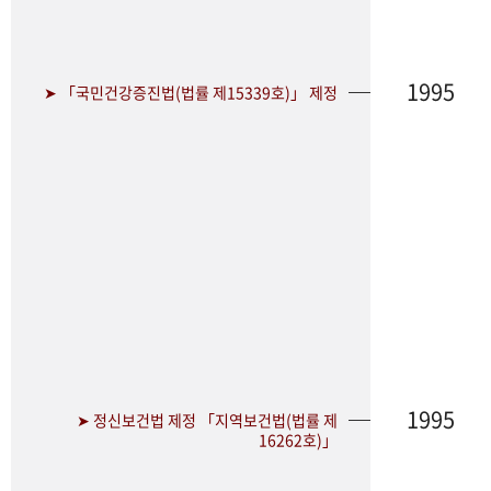
1995
➤ 「국민건강증진법(법률 제15339호)」 제정
1995
➤ 정신보건법 제정 「지역보건법(법률 제
16262호)」