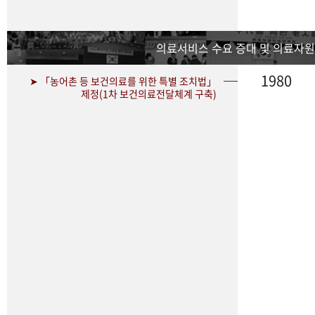
의료서비스 수요 증대 및 의료자원
1980
➤ 「농어촌 등 보건의료를 위한 특별 조치법」
제정(1차 보건의료전달체계 구축)