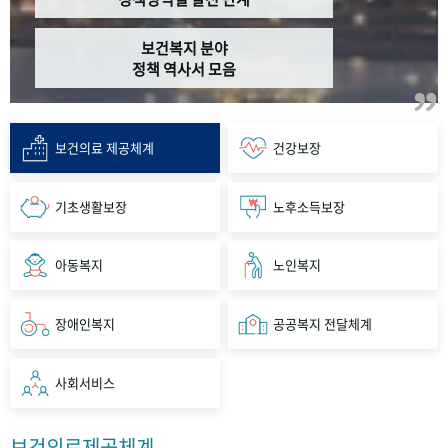
보건복지 분야
정책 역사서 모음
보건의료 제공체계
건강보장
기초생활보장
노후소득보장
아동복지
노인복지
장애인복지
공공복지 전달체계
사회서비스
보건의료제공체계