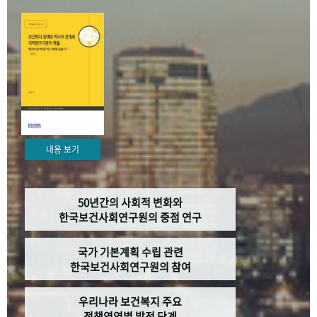
+1
성과 50선
숫자로 보는 50년
50
주년 광장
세계와 함께 한 KIHASA
VR 역사관
내용 보기
50년간의 사회적 변화와
한국보건사회연구원의 중점 연구
국가 기본계획 수립 관련
한국보건사회연구원의 참여
우리나라 보건복지 주요
정책영역별 발전 단계