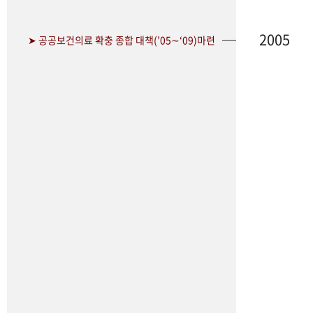
2005
➤ 공공보건의료 확충 종합 대책(’05∼‘09)마련