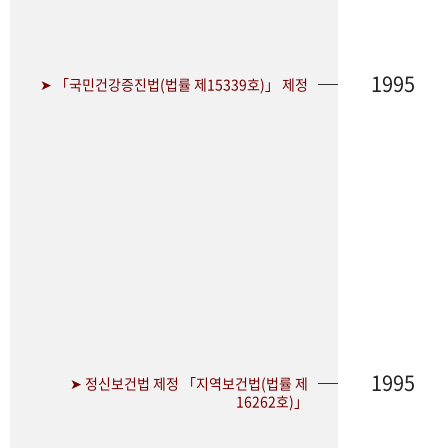
1995
➤ 「국민건강증진법(법률 제15339호)」 제정
1995
➤ 정신보건법 제정 「지역보건법(법률 제
16262호)」