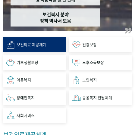
보건복지 분야
정책 역사서 모음
보건의료 제공체계
건강보장
기초생활보장
노후소득보장
아동복지
노인복지
장애인복지
공공복지 전달체계
사회서비스
보건의료제공체계