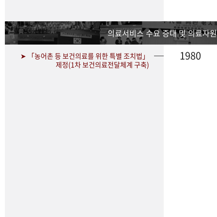
의료서비스 수요 증대 및 의료자원
1980
➤ 「농어촌 등 보건의료를 위한 특별 조치법」
제정(1차 보건의료전달체계 구축)