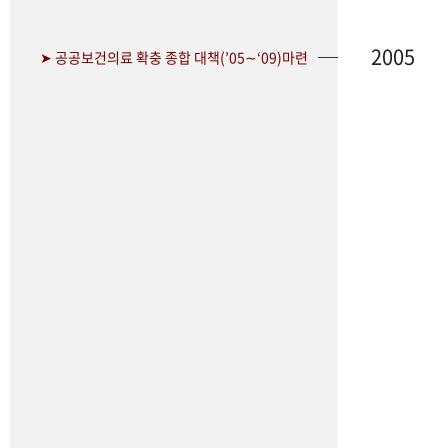
2005
➤ 공공보건의료 확충 종합 대책(’05∼‘09)마련