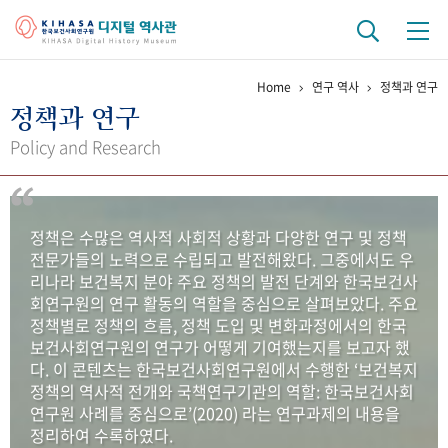
Home
연구 역사
정책과 연구
기관 역사
정책과 연구
걸어온 길
기관 변천사
역대 기관장
연구원 사람들
Policy and Research
연구 역사
정책과 연구
키워드로 보는 연구 역사
연구자들
정책은 수많은 역사적 사회적 상황과 다양한 연구 및 정책
간행물 변천사
전문가들의 노력으로 수립되고 발전해왔다. 그중에서도 우
리나라 보건복지 분야 주요 정책의 발전 단계와 한국보건사
회연구원의 연구 활동의 역할을 중심으로 살펴보았다. 주요
기록물 아카이브
정책별로 정책의 흐름, 정책 도입 및 변화과정에서의 한국
보건사회연구원의 연구가 어떻게 기여했는지를 보고자 했
사진 아카이브
문서 기록물
행정박물
영상 기록물
다. 이 콘텐츠는 한국보건사회연구원에서 수행한 ‘보건복지
정책의 역사적 전개와 국책연구기관의 역할: 한국보건사회
연구원 사례를 중심으로’(2020) 라는 연구과제의 내용을
+1
50
주년 기념
정리하여 수록하였다.