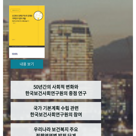
+1
성과 50선
숫자로 보는 50년
50
주년 광장
세계와 함께 한 KIHASA
VR 역사관
내용 보기
50년간의 사회적 변화와
한국보건사회연구원의 중점 연구
국가 기본계획 수립 관련
한국보건사회연구원의 참여
우리나라 보건복지 주요
정책영역별 발전 단계