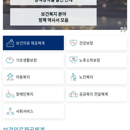
보건복지 분야
정책 역사서 모음
보건의료 제공체계
건강보장
기초생활보장
노후소득보장
아동복지
노인복지
장애인복지
공공복지 전달체계
사회서비스
보건의료제공체계