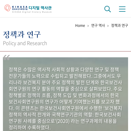
Home
연구 역사
정책과 연구
기관 역사
정책과 연구
걸어온 길
기관 변천사
역대 기관장
연구원 사람들
Policy and Research
연구 역사
정책과 연구
키워드로 보는 연구 역사
연구자들
정책은 수많은 역사적 사회적 상황과 다양한 연구 및 정책
간행물 변천사
전문가들의 노력으로 수립되고 발전해왔다. 그중에서도 우
리나라 보건복지 분야 주요 정책의 발전 단계와 한국보건사
회연구원의 연구 활동의 역할을 중심으로 살펴보았다. 주요
기록물 아카이브
정책별로 정책의 흐름, 정책 도입 및 변화과정에서의 한국
보건사회연구원의 연구가 어떻게 기여했는지를 보고자 했
사진 아카이브
문서 기록물
행정박물
영상 기록물
다. 이 콘텐츠는 한국보건사회연구원에서 수행한 ‘보건복지
정책의 역사적 전개와 국책연구기관의 역할: 한국보건사회
연구원 사례를 중심으로’(2020) 라는 연구과제의 내용을
+1
50
주년 기념
정리하여 수록하였다.