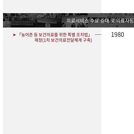
의료서비스 수요 증대 및 의료자원
1980
➤ 「농어촌 등 보건의료를 위한 특별 조치법」
제정(1차 보건의료전달체계 구축)