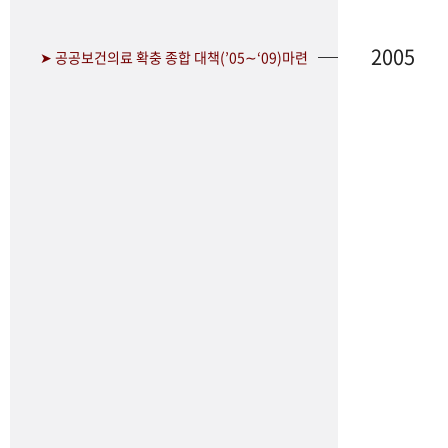
2005
➤ 공공보건의료 확충 종합 대책(’05∼‘09)마련