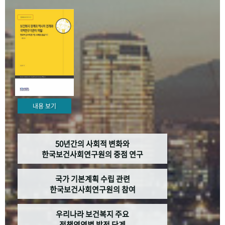
+1
성과 50선
숫자로 보는 50년
50
주년 광장
세계와 함께 한 KIHASA
VR 역사관
내용 보기
50년간의 사회적 변화와
한국보건사회연구원의 중점 연구
국가 기본계획 수립 관련
한국보건사회연구원의 참여
우리나라 보건복지 주요
정책영역별 발전 단계