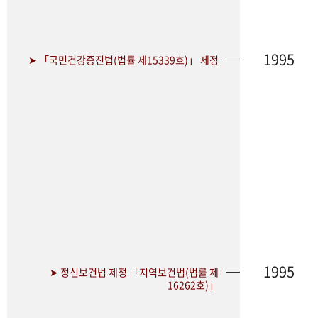
1995
➤ 「국민건강증진법(법률 제15339호)」 제정
1995
➤ 정신보건법 제정 「지역보건법(법률 제
16262호)」