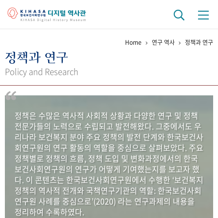
Home
연구 역사
정책과 연구
기관 역사
정책과 연구
걸어온 길
기관 변천사
역대 기관장
연구원 사람들
Policy and Research
연구 역사
정책과 연구
키워드로 보는 연구 역사
연구자들
정책은 수많은 역사적 사회적 상황과 다양한 연구 및 정책
간행물 변천사
전문가들의 노력으로 수립되고 발전해왔다. 그중에서도 우
리나라 보건복지 분야 주요 정책의 발전 단계와 한국보건사
회연구원의 연구 활동의 역할을 중심으로 살펴보았다. 주요
기록물 아카이브
정책별로 정책의 흐름, 정책 도입 및 변화과정에서의 한국
보건사회연구원의 연구가 어떻게 기여했는지를 보고자 했
사진 아카이브
문서 기록물
행정박물
영상 기록물
다. 이 콘텐츠는 한국보건사회연구원에서 수행한 ‘보건복지
정책의 역사적 전개와 국책연구기관의 역할: 한국보건사회
연구원 사례를 중심으로’(2020) 라는 연구과제의 내용을
+1
50
주년 기념
정리하여 수록하였다.