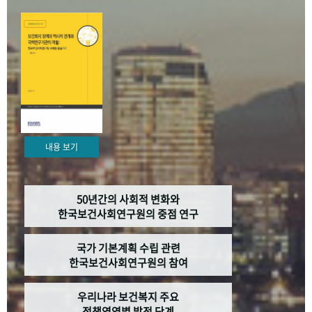
+1
성과 50선
숫자로 보는 50년
50
주년 광장
세계와 함께 한 KIHASA
VR 역사관
내용 보기
50년간의 사회적 변화와
한국보건사회연구원의 중점 연구
국가 기본계획 수립 관련
한국보건사회연구원의 참여
우리나라 보건복지 주요
정책영역별 발전 단계