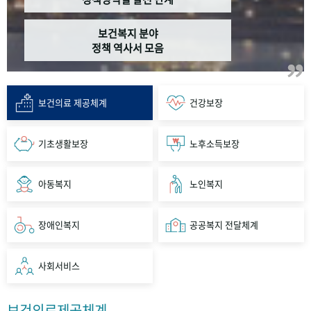
보건복지 분야
정책 역사서 모음
보건의료 제공체계
건강보장
기초생활보장
노후소득보장
아동복지
노인복지
장애인복지
공공복지 전달체계
사회서비스
보건의료제공체계