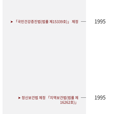
1995
➤ 「국민건강증진법(법률 제15339호)」 제정
1995
➤ 정신보건법 제정 「지역보건법(법률 제
16262호)」