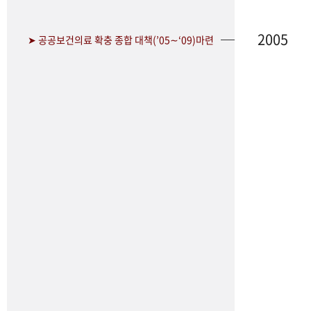
2005
➤ 공공보건의료 확충 종합 대책(’05∼‘09)마련