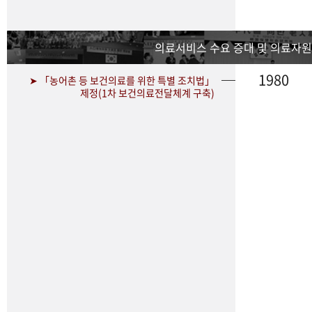
의료서비스 수요 증대 및 의료자원
1980
➤ 「농어촌 등 보건의료를 위한 특별 조치법」
제정(1차 보건의료전달체계 구축)