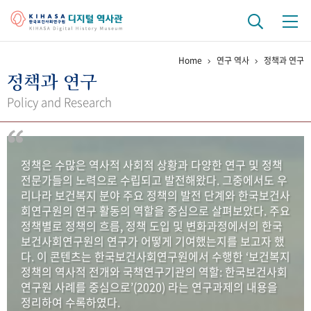
Home
연구 역사
정책과 연구
기관 역사
정책과 연구
걸어온 길
기관 변천사
역대 기관장
연구원 사람들
Policy and Research
연구 역사
정책과 연구
키워드로 보는 연구 역사
연구자들
정책은 수많은 역사적 사회적 상황과 다양한 연구 및 정책
간행물 변천사
전문가들의 노력으로 수립되고 발전해왔다. 그중에서도 우
리나라 보건복지 분야 주요 정책의 발전 단계와 한국보건사
회연구원의 연구 활동의 역할을 중심으로 살펴보았다. 주요
기록물 아카이브
정책별로 정책의 흐름, 정책 도입 및 변화과정에서의 한국
보건사회연구원의 연구가 어떻게 기여했는지를 보고자 했
사진 아카이브
문서 기록물
행정박물
영상 기록물
다. 이 콘텐츠는 한국보건사회연구원에서 수행한 ‘보건복지
정책의 역사적 전개와 국책연구기관의 역할: 한국보건사회
연구원 사례를 중심으로’(2020) 라는 연구과제의 내용을
+1
50
주년 기념
정리하여 수록하였다.