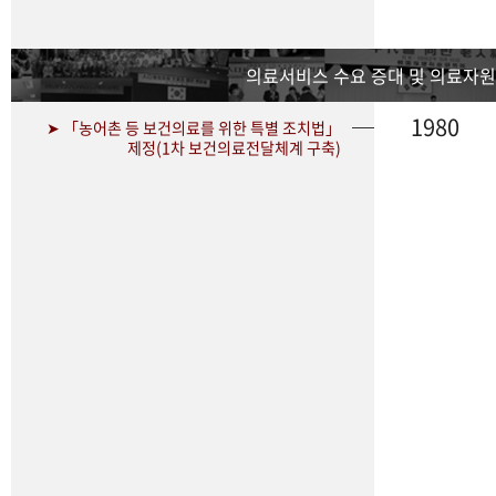
의료서비스 수요 증대 및 의료자원
1980
➤ 「농어촌 등 보건의료를 위한 특별 조치법」
제정(1차 보건의료전달체계 구축)