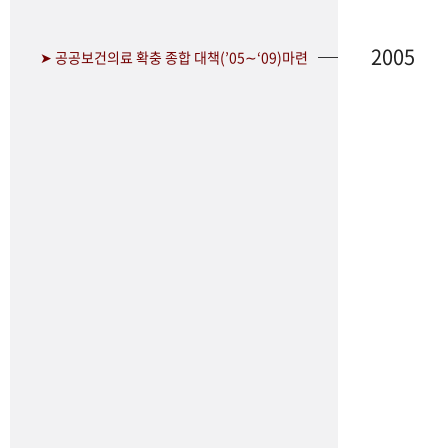
2005
➤ 공공보건의료 확충 종합 대책(’05∼‘09)마련