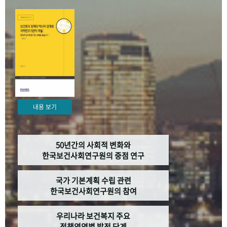
+1
성과 50선
숫자로 보는 50년
50
주년 광장
세계와 함께 한 KIHASA
VR 역사관
내용 보기
50년간의 사회적 변화와
한국보건사회연구원의 중점 연구
국가 기본계획 수립 관련
한국보건사회연구원의 참여
우리나라 보건복지 주요
정책영역별 발전 단계