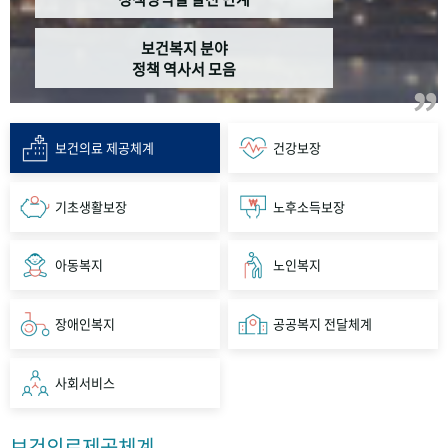
보건복지 분야
정책 역사서 모음
보건의료 제공체계
건강보장
기초생활보장
노후소득보장
아동복지
노인복지
장애인복지
공공복지 전달체계
사회서비스
보건의료제공체계