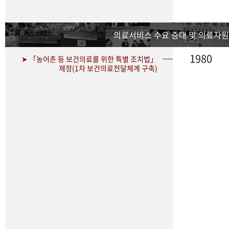
의료서비스 수요 증대 및 의료자원
1980
➤ 「농어촌 등 보건의료를 위한 특별 조치법」
제정(1차 보건의료전달체계 구축)