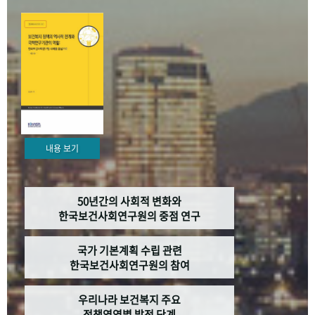
+1
성과 50선
숫자로 보는 50년
50
주년 광장
세계와 함께 한 KIHASA
VR 역사관
내용 보기
50년간의 사회적 변화와
한국보건사회연구원의 중점 연구
국가 기본계획 수립 관련
한국보건사회연구원의 참여
우리나라 보건복지 주요
정책영역별 발전 단계