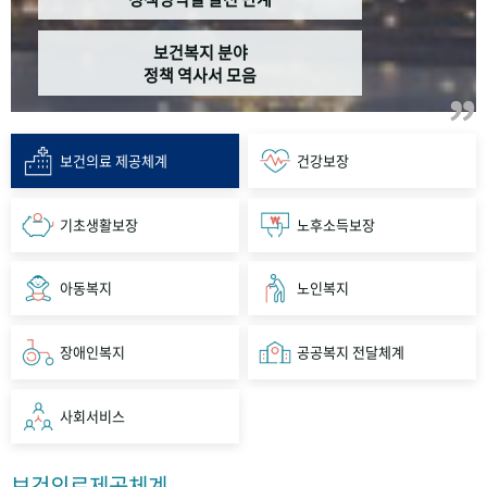
보건복지 분야
정책 역사서 모음
보건의료 제공체계
건강보장
기초생활보장
노후소득보장
아동복지
노인복지
장애인복지
공공복지 전달체계
사회서비스
보건의료제공체계