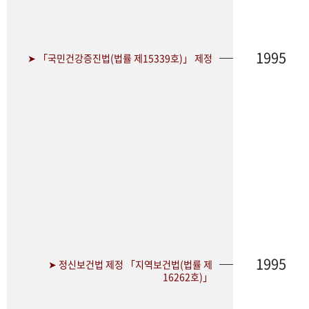
1995
➤ 「국민건강증진법(법률 제15339호)」 제정
1995
➤ 정신보건법 제정 「지역보건법(법률 제
16262호)」