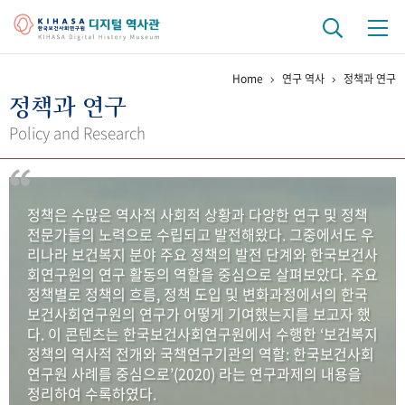
Home
연구 역사
정책과 연구
기관 역사
정책과 연구
걸어온 길
기관 변천사
역대 기관장
연구원 사람들
Policy and Research
연구 역사
정책과 연구
키워드로 보는 연구 역사
연구자들
정책은 수많은 역사적 사회적 상황과 다양한 연구 및 정책
간행물 변천사
전문가들의 노력으로 수립되고 발전해왔다. 그중에서도 우
리나라 보건복지 분야 주요 정책의 발전 단계와 한국보건사
회연구원의 연구 활동의 역할을 중심으로 살펴보았다. 주요
기록물 아카이브
정책별로 정책의 흐름, 정책 도입 및 변화과정에서의 한국
보건사회연구원의 연구가 어떻게 기여했는지를 보고자 했
사진 아카이브
문서 기록물
행정박물
영상 기록물
다. 이 콘텐츠는 한국보건사회연구원에서 수행한 ‘보건복지
정책의 역사적 전개와 국책연구기관의 역할: 한국보건사회
연구원 사례를 중심으로’(2020) 라는 연구과제의 내용을
+1
50
주년 기념
정리하여 수록하였다.