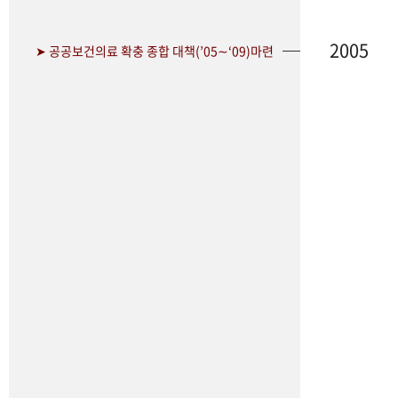
2005
➤ 공공보건의료 확충 종합 대책(’05∼‘09)마련