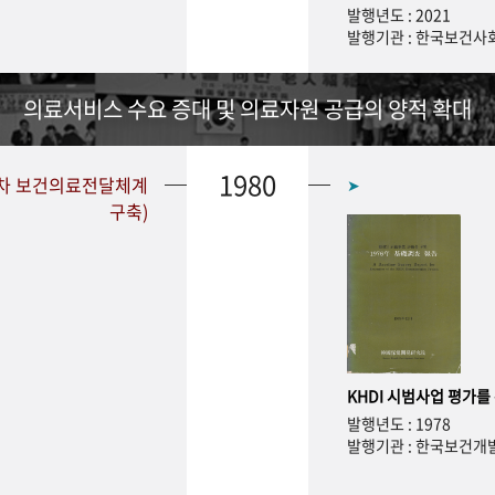
발행년도 : 2021
발행기관 : 한국보건
의료서비스 수요 증대 및 의료자원 공급의 양적 확대
1980
1차 보건의료전달체계
➤
구축)
KHDI 시범사업 평가를
발행년도 : 1978
발행기관 : 한국보건