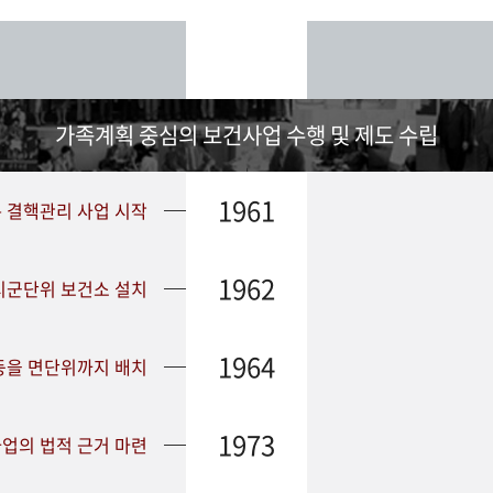
가족계획 중심의 보건사업 수행 및 제도 수립
1961
➤ 결핵관리 사업 시작
1962
 시군단위 보건소 설치
1964
등을 면단위까지 배치
1973
업의 법적 근거 마련