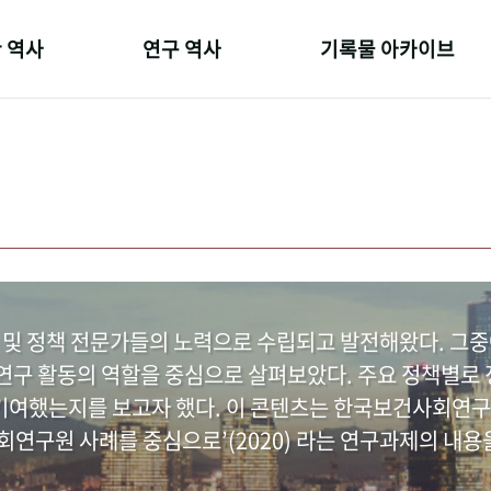
 역사
연구 역사
기록물 아카이브
온 길
정책과 연구
사진 아카이브
 변천사
키워드로 보는 연구 역사
문서 기록물
 기관장
연구자들
행정박물
 사람들
간행물 변천사
영상 기록물
 및 정책 전문가들의 노력으로 수립되고 발전해왔다. 그
구 활동의 역할을 중심으로 살펴보았다. 주요 정책별로 정
여했는지를 보고자 했다. 이 콘텐츠는 한국보건사회연구
연구원 사례를 중심으로’(2020) 라는 연구과제의 내용