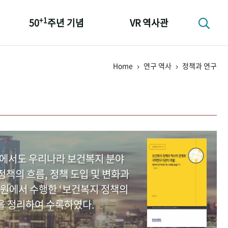
+1
50
주년 기념
VR 역사관
성과 50선
Home
연구 역사
정책과 연구
숫자로 보는 50년
+1
50
주년 광장
세계와 함께 한 KIHASA
중에서도 우리나라 보건복지 분야
책의 흐름, 정책 도입 및 변화과
원에서 수행한 ‘보건복지 정책의
을 정리하여 수록하였다.