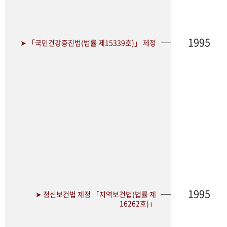
1995
➤ 「국민건강증진법(법률 제15339호)」 제정
1995
➤ 정신보건법 제정 「지역보건법(법률 제
16262호)」