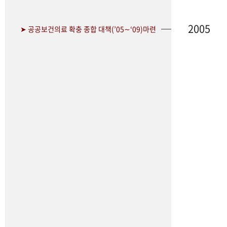
2005
➤ 공공보건의료 확충 종합 대책(’05∼‘09)마련