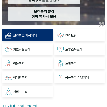
보건복지 분야
정책 역사서 모음
보건의료 제공체계
건강보장
기초생활보장
노후소득보장
아동복지
노인복지
장애인복지
공공복지 전달체계
사회서비스
보건의료제공체계