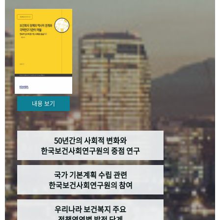
+1
성과 50선
숫자로 보는 50년
50
주년 광장
세계와 함께 한 KIHASA
VR 역사관
내용 보기
50년간의 사회적 변화와
한국보건사회연구원의 중점 연구
국가 기본계획 수립 관련
한국보건사회연구원의 참여
우리나라 보건복지 주요
정책영역별 발전 단계