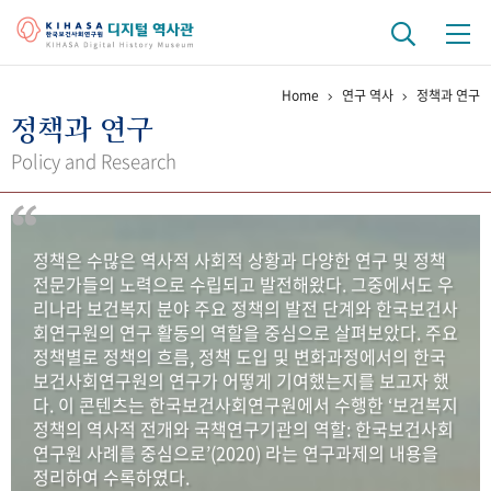
Home
연구 역사
정책과 연구
기관 역사
정책과 연구
걸어온 길
기관 변천사
역대 기관장
연구원 사람들
Policy and Research
연구 역사
정책과 연구
키워드로 보는 연구 역사
연구자들
정책은 수많은 역사적 사회적 상황과 다양한 연구 및 정책
간행물 변천사
전문가들의 노력으로 수립되고 발전해왔다. 그중에서도 우
리나라 보건복지 분야 주요 정책의 발전 단계와 한국보건사
회연구원의 연구 활동의 역할을 중심으로 살펴보았다. 주요
기록물 아카이브
정책별로 정책의 흐름, 정책 도입 및 변화과정에서의 한국
보건사회연구원의 연구가 어떻게 기여했는지를 보고자 했
사진 아카이브
문서 기록물
행정박물
영상 기록물
다. 이 콘텐츠는 한국보건사회연구원에서 수행한 ‘보건복지
정책의 역사적 전개와 국책연구기관의 역할: 한국보건사회
연구원 사례를 중심으로’(2020) 라는 연구과제의 내용을
+1
50
주년 기념
정리하여 수록하였다.