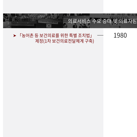
의료서비스 수요 증대 및 의료자원
1980
➤ 「농어촌 등 보건의료를 위한 특별 조치법」
제정(1차 보건의료전달체계 구축)