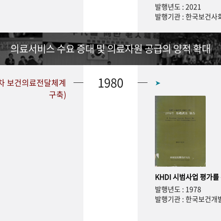
발행년도 : 2021
발행기관 : 한국보건
의료서비스 수요 증대 및 의료자원 공급의 양적 확대
1980
1차 보건의료전달체계
➤
구축)
KHDI 시범사업 평가를
발행년도 : 1978
발행기관 : 한국보건