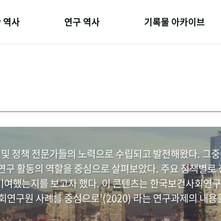
 역사
연구 역사
기록물 아카이브
온 길
정책과 연구
사진 아카이브
 변천사
키워드로 보는 연구 역사
문서 기록물
 기관장
연구자들
행정박물
 사람들
간행물 변천사
영상 기록물
 및 정책 전문가들의 노력으로 수립되고 발전해왔다. 그
구 활동의 역할을 중심으로 살펴보았다. 주요 정책별로 정
여했는지를 보고자 했다. 이 콘텐츠는 한국보건사회연구
연구원 사례를 중심으로’(2020) 라는 연구과제의 내용