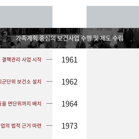
가족계획 중심의 보건사업 수행 및 제도 수립
1961
➤ 결핵관리 사업 시작
1962
 시군단위 보건소 설치
1964
등을 면단위까지 배치
1973
업의 법적 근거 마련