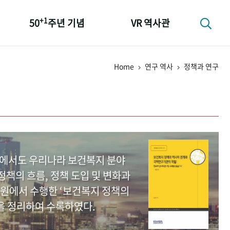
+1
50
주년 기념
VR 역사관
성과 50선
Home
연구 역사
정책과 연구
숫자로 보는 50년
+1
50
주년 광장
세계와 함께 한 KIHASA
중에서도 우리나라 보건복지 분야
책의 흐름, 정책 도입 및 변화과
원에서 수행한 ‘보건복지 정책의
을 정리하여 수록하였다.