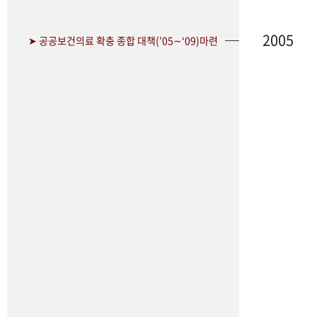
2005
➤ 공공보건의료 확충 종합 대책(’05∼‘09)마련