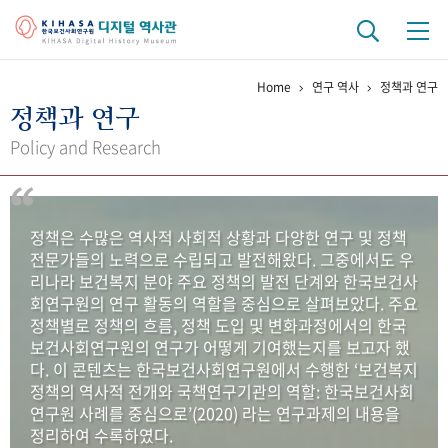
Home
연구 역사
정책과 연구
기관 역사
정책과 연구
걸어온 길
기관 변천사
역대 기관장
연구원 사람들
Policy and Research
연구 역사
정책과 연구
키워드로 보는 연구 역사
연구자들
정책은 수많은 역사적 사회적 상황과 다양한 연구 및 정책
간행물 변천사
전문가들의 노력으로 수립되고 발전해왔다. 그중에서도 우
리나라 보건복지 분야 주요 정책의 발전 단계와 한국보건사
회연구원의 연구 활동의 역할을 중심으로 살펴보았다. 주요
기록물 아카이브
정책별로 정책의 흐름, 정책 도입 및 변화과정에서의 한국
보건사회연구원의 연구가 어떻게 기여했는지를 보고자 했
사진 아카이브
문서 기록물
행정박물
영상 기록물
다. 이 콘텐츠는 한국보건사회연구원에서 수행한 ‘보건복지
정책의 역사적 전개와 국책연구기관의 역할: 한국보건사회
연구원 사례를 중심으로’(2020) 라는 연구과제의 내용을
+1
50
주년 기념
정리하여 수록하였다.