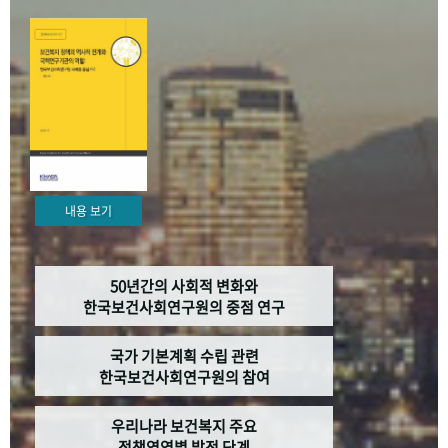
+1
성과 50선
숫자로 보는 50년
50
주년 광장
세계와 함께 한 KIHASA
VR 역사관
내용 보기
50년간의 사회적 변화와
한국보건사회연구원의 중점 연구
국가 기본계획 수립 관련
한국보건사회연구원의 참여
우리나라 보건복지 주요
정책영역별 발전 단계