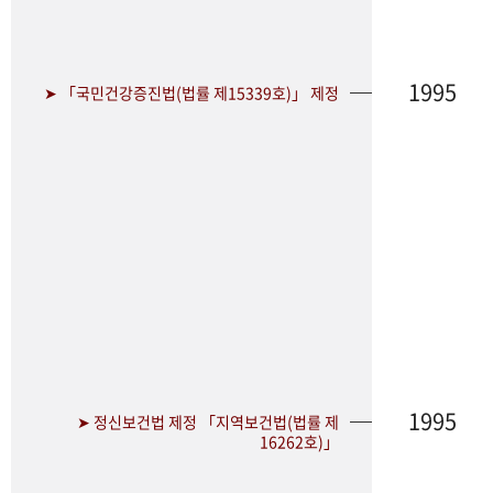
1995
➤ 「국민건강증진법(법률 제15339호)」 제정
1995
➤ 정신보건법 제정 「지역보건법(법률 제
16262호)」