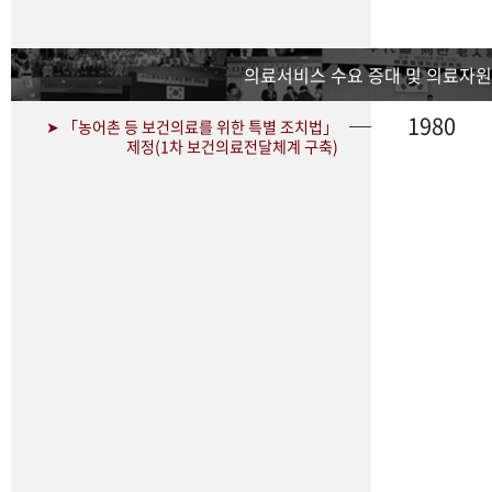
의료서비스 수요 증대 및 의료자원
1980
➤ 「농어촌 등 보건의료를 위한 특별 조치법」
제정(1차 보건의료전달체계 구축)