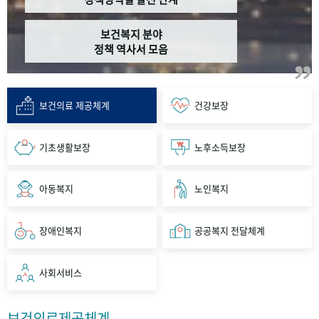
보건복지 분야
정책 역사서 모음
보건의료 제공체계
건강보장
기초생활보장
노후소득보장
아동복지
노인복지
장애인복지
공공복지 전달체계
사회서비스
보건의료제공체계