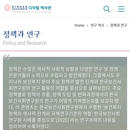
Home
연구 역사
정책과 연구
기관 역사
정책과 연구
걸어온 길
기관 변천사
역대 기관장
연구원 사람들
Policy and Research
연구 역사
정책과 연구
키워드로 보는 연구 역사
연구자들
정책은 수많은 역사적 사회적 상황과 다양한 연구 및 정책
간행물 변천사
전문가들의 노력으로 수립되고 발전해왔다. 그중에서도 우
리나라 보건복지 분야 주요 정책의 발전 단계와 한국보건사
회연구원의 연구 활동의 역할을 중심으로 살펴보았다. 주요
기록물 아카이브
정책별로 정책의 흐름, 정책 도입 및 변화과정에서의 한국
보건사회연구원의 연구가 어떻게 기여했는지를 보고자 했
사진 아카이브
문서 기록물
행정박물
영상 기록물
다. 이 콘텐츠는 한국보건사회연구원에서 수행한 ‘보건복지
정책의 역사적 전개와 국책연구기관의 역할: 한국보건사회
연구원 사례를 중심으로’(2020) 라는 연구과제의 내용을
+1
50
주년 기념
정리하여 수록하였다.