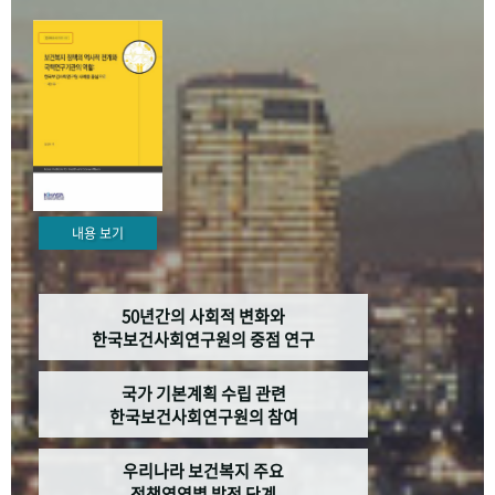
+1
성과 50선
숫자로 보는 50년
50
주년 광장
세계와 함께 한 KIHASA
VR 역사관
내용 보기
50년간의 사회적 변화와
한국보건사회연구원의 중점 연구
국가 기본계획 수립 관련
한국보건사회연구원의 참여
우리나라 보건복지 주요
정책영역별 발전 단계