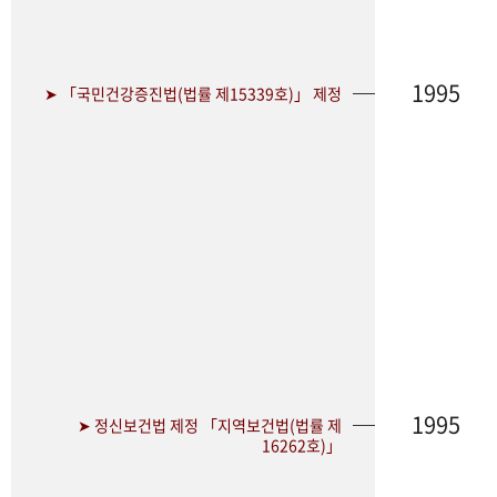
1995
➤ 「국민건강증진법(법률 제15339호)」 제정
1995
➤ 정신보건법 제정 「지역보건법(법률 제
16262호)」