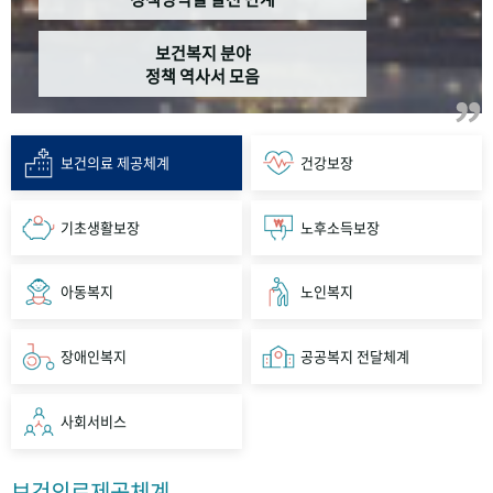
보건복지 분야
정책 역사서 모음
보건의료 제공체계
건강보장
기초생활보장
노후소득보장
아동복지
노인복지
장애인복지
공공복지 전달체계
사회서비스
보건의료제공체계