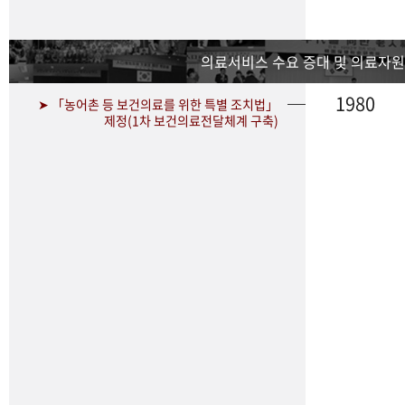
의료서비스 수요 증대 및 의료자원
1980
➤ 「농어촌 등 보건의료를 위한 특별 조치법」
제정(1차 보건의료전달체계 구축)