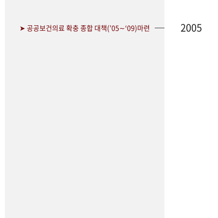
2005
➤ 공공보건의료 확충 종합 대책(’05∼‘09)마련