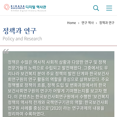
Home
연구 역사
정책과 연구
기관 역사
정책과 연구
걸어온 길
기관 변천사
역대 기관장
연구원 사람들
Policy and Research
연구 역사
정책과 연구
키워드로 보는 연구 역사
연구자들
정책은 수많은 역사적 사회적 상황과 다양한 연구 및 정책
간행물 변천사
전문가들의 노력으로 수립되고 발전해왔다. 그중에서도 우
리나라 보건복지 분야 주요 정책의 발전 단계와 한국보건사
회연구원의 연구 활동의 역할을 중심으로 살펴보았다. 주요
기록물 아카이브
정책별로 정책의 흐름, 정책 도입 및 변화과정에서의 한국
보건사회연구원의 연구가 어떻게 기여했는지를 보고자 했
사진 아카이브
문서 기록물
행정박물
영상 기록물
다. 이 콘텐츠는 한국보건사회연구원에서 수행한 ‘보건복지
정책의 역사적 전개와 국책연구기관의 역할: 한국보건사회
연구원 사례를 중심으로’(2020) 라는 연구과제의 내용을
+1
50
주년 기념
정리하여 수록하였다.