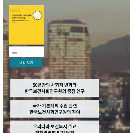
+1
성과 50선
숫자로 보는 50년
50
주년 광장
세계와 함께 한 KIHASA
VR 역사관
내용 보기
50년간의 사회적 변화와
한국보건사회연구원의 중점 연구
국가 기본계획 수립 관련
한국보건사회연구원의 참여
우리나라 보건복지 주요
정책영역별 발전 단계