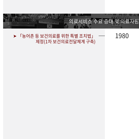
의료서비스 수요 증대 및 의료자원
1980
➤ 「농어촌 등 보건의료를 위한 특별 조치법」
제정(1차 보건의료전달체계 구축)