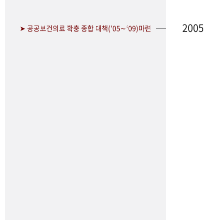
2005
➤ 공공보건의료 확충 종합 대책(’05∼‘09)마련