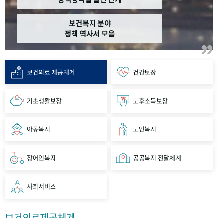
보건복지 분야
정책 역사서 모음
보건의료 제공체계
건강보장
기초생활보장
노후소득보장
아동복지
노인복지
장애인복지
공공복지 전달체계
사회서비스
보건의료제공체계