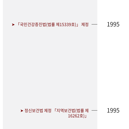
1995
➤ 「국민건강증진법(법률 제15339호)」 제정
1995
➤ 정신보건법 제정 「지역보건법(법률 제
16262호)」