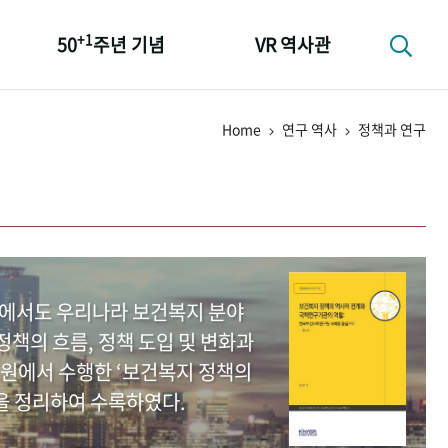
+1
50
주년 기념
VR 역사관
성과 50선
Home
연구 역사
정책과 연구
숫자로 보는 50년
+1
50
주년 광장
세계와 함께 한 KIHASA
중에서도 우리나라 보건복지 분야
책의 흐름, 정책 도입 및 변화과
원에서 수행한 ‘보건복지 정책의
을 정리하여 수록하였다.