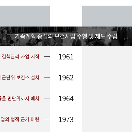
가족계획 중심의 보건사업 수행 및 제도 수립
1961
➤ 결핵관리 사업 시작
1962
 시군단위 보건소 설치
1964
등을 면단위까지 배치
1973
업의 법적 근거 마련