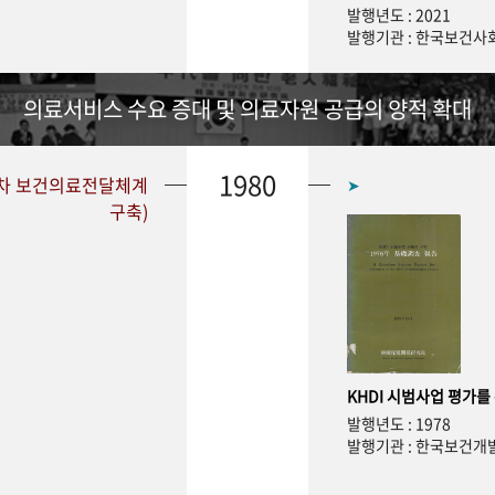
발행년도 : 2021
발행기관 : 한국보건
의료서비스 수요 증대 및 의료자원 공급의 양적 확대
1980
1차 보건의료전달체계
➤
구축)
KHDI 시범사업 평가를
발행년도 : 1978
발행기관 : 한국보건