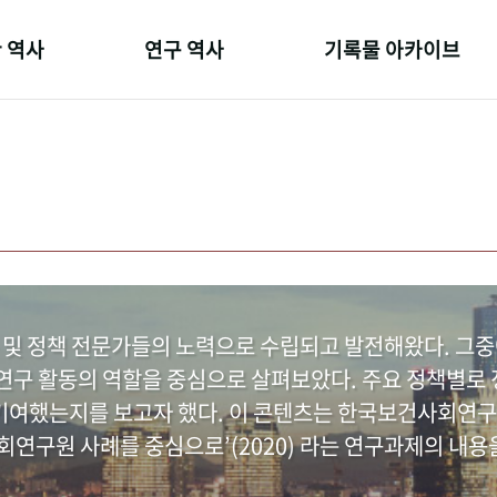
 역사
연구 역사
기록물 아카이브
온 길
정책과 연구
사진 아카이브
 변천사
키워드로 보는 연구 역사
문서 기록물
 기관장
연구자들
행정박물
 사람들
간행물 변천사
영상 기록물
 및 정책 전문가들의 노력으로 수립되고 발전해왔다. 그
구 활동의 역할을 중심으로 살펴보았다. 주요 정책별로 정
여했는지를 보고자 했다. 이 콘텐츠는 한국보건사회연구
연구원 사례를 중심으로’(2020) 라는 연구과제의 내용