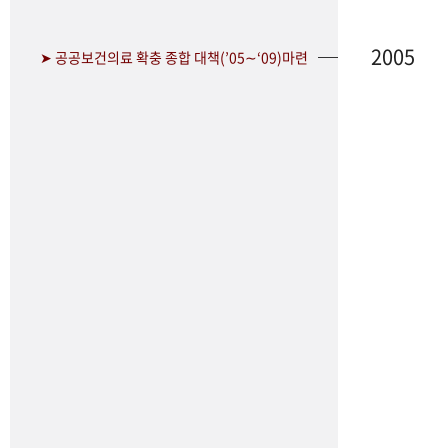
2005
➤ 공공보건의료 확충 종합 대책(’05∼‘09)마련