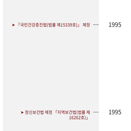
1995
➤ 「국민건강증진법(법률 제15339호)」 제정
1995
➤ 정신보건법 제정 「지역보건법(법률 제
16262호)」