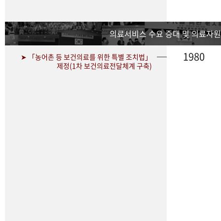
의료서비스 수요 증대 및 의료자원
1980
➤ 「농어촌 등 보건의료를 위한 특별 조치법」
제정(1차 보건의료전달체계 구축)