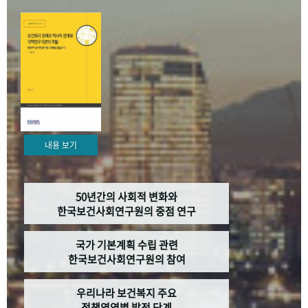
+1
성과 50선
숫자로 보는 50년
50
주년 광장
세계와 함께 한 KIHASA
VR 역사관
내용 보기
50년간의 사회적 변화와
한국보건사회연구원의 중점 연구
국가 기본계획 수립 관련
한국보건사회연구원의 참여
우리나라 보건복지 주요
정책영역별 발전 단계