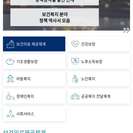
보건복지 분야
정책 역사서 모음
보건의료 제공체계
건강보장
기초생활보장
노후소득보장
아동복지
노인복지
장애인복지
공공복지 전달체계
사회서비스
보건의료제공체계