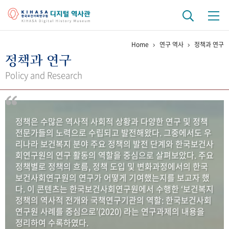
Home
연구 역사
정책과 연구
기관 역사
정책과 연구
걸어온 길
기관 변천사
역대 기관장
연구원 사람들
Policy and Research
연구 역사
정책과 연구
키워드로 보는 연구 역사
연구자들
정책은 수많은 역사적 사회적 상황과 다양한 연구 및 정책
간행물 변천사
전문가들의 노력으로 수립되고 발전해왔다. 그중에서도 우
리나라 보건복지 분야 주요 정책의 발전 단계와 한국보건사
회연구원의 연구 활동의 역할을 중심으로 살펴보았다. 주요
기록물 아카이브
정책별로 정책의 흐름, 정책 도입 및 변화과정에서의 한국
보건사회연구원의 연구가 어떻게 기여했는지를 보고자 했
사진 아카이브
문서 기록물
행정박물
영상 기록물
다. 이 콘텐츠는 한국보건사회연구원에서 수행한 ‘보건복지
정책의 역사적 전개와 국책연구기관의 역할: 한국보건사회
연구원 사례를 중심으로’(2020) 라는 연구과제의 내용을
+1
50
주년 기념
정리하여 수록하였다.