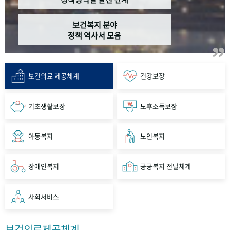
보건복지 분야
정책 역사서 모음
보건의료 제공체계
건강보장
기초생활보장
노후소득보장
아동복지
노인복지
장애인복지
공공복지 전달체계
사회서비스
보건의료제공체계