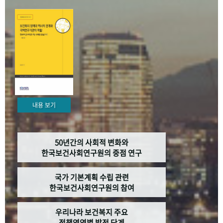
+1
성과 50선
숫자로 보는 50년
50
주년 광장
세계와 함께 한 KIHASA
VR 역사관
내용 보기
50년간의 사회적 변화와
한국보건사회연구원의 중점 연구
국가 기본계획 수립 관련
한국보건사회연구원의 참여
우리나라 보건복지 주요
정책영역별 발전 단계