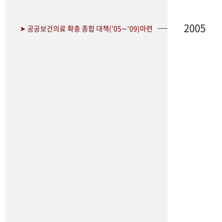
2005
➤ 공공보건의료 확충 종합 대책(’05∼‘09)마련