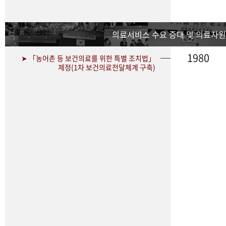
의료서비스 수요 증대 및 의료자원
1980
➤ 「농어촌 등 보건의료를 위한 특별 조치법」
제정(1차 보건의료전달체계 구축)