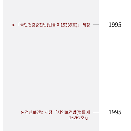
1995
➤ 「국민건강증진법(법률 제15339호)」 제정
1995
➤ 정신보건법 제정 「지역보건법(법률 제
16262호)」