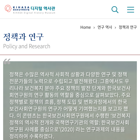
Home
연구 역사
정책과 연구
기관 역사
정책과 연구
걸어온 길
기관 변천사
역대 기관장
연구원 사람들
Policy and Research
연구 역사
정책과 연구
키워드로 보는 연구 역사
연구자들
정책은 수많은 역사적 사회적 상황과 다양한 연구 및 정책
간행물 변천사
전문가들의 노력으로 수립되고 발전해왔다. 그중에서도 우
리나라 보건복지 분야 주요 정책의 발전 단계와 한국보건사
회연구원의 연구 활동의 역할을 중심으로 살펴보았다. 주요
기록물 아카이브
정책별로 정책의 흐름, 정책 도입 및 변화과정에서의 한국
보건사회연구원의 연구가 어떻게 기여했는지를 보고자 했
사진 아카이브
문서 기록물
행정박물
영상 기록물
다. 이 콘텐츠는 한국보건사회연구원에서 수행한 ‘보건복지
정책의 역사적 전개와 국책연구기관의 역할: 한국보건사회
연구원 사례를 중심으로’(2020) 라는 연구과제의 내용을
+1
50
주년 기념
정리하여 수록하였다.