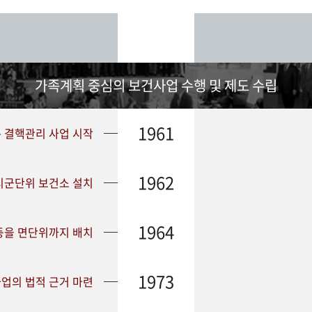
가족계획 중심의 보건사업 수행 및 제도 수립
1961
➤ 결핵관리 사업 시작
1962
 시군단위 보건소 설치
1964
등을 면단위까지 배치
1973
업의 법적 근거 마련