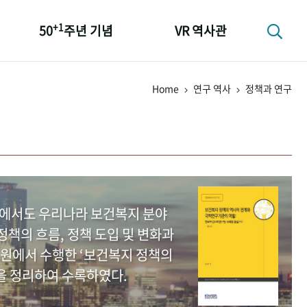
+1
50
주년 기념
VR 역사관
성과 50선
Home
연구 역사
정책과 연구
숫자로 보는 50년
+1
50
주년 광장
세계와 함께 한 KIHASA
중에서도 우리나라 보건복지 분야
책의 흐름, 정책 도입 및 변화과
원에서 수행한 ‘보건복지 정책의
을 정리하여 수록하였다.