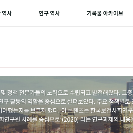
 역사
연구 역사
기록물 아카이브
온 길
정책과 연구
사진 아카이브
 변천사
키워드로 보는 연구 역사
문서 기록물
 기관장
연구자들
행정박물
 사람들
간행물 변천사
영상 기록물
 및 정책 전문가들의 노력으로 수립되고 발전해왔다. 그
구 활동의 역할을 중심으로 살펴보았다. 주요 정책별로 정
여했는지를 보고자 했다. 이 콘텐츠는 한국보건사회연구
연구원 사례를 중심으로’(2020) 라는 연구과제의 내용