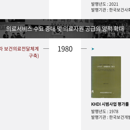
발행년도 : 2021
발행기관 : 한국보건
의료서비스 수요 증대 및 의료자원 공급의 양적 확대
1980
1차 보건의료전달체계
➤
구축)
KHDI 시범사업 평가를
발행년도 : 1978
발행기관 : 한국보건