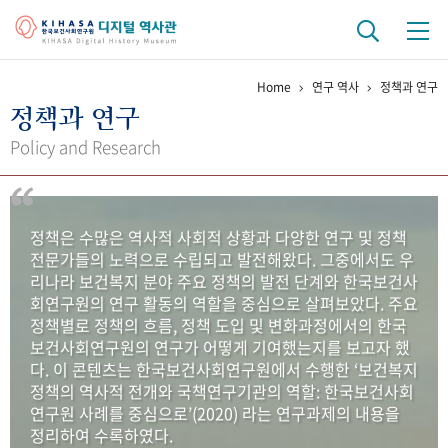
Home
연구 역사
정책과 연구
기관 역사
정책과 연구
걸어온 길
기관 변천사
역대 기관장
연구원 사람들
Policy and Research
연구 역사
정책과 연구
키워드로 보는 연구 역사
연구자들
정책은 수많은 역사적 사회적 상황과 다양한 연구 및 정책
간행물 변천사
전문가들의 노력으로 수립되고 발전해왔다. 그중에서도 우
리나라 보건복지 분야 주요 정책의 발전 단계와 한국보건사
회연구원의 연구 활동의 역할을 중심으로 살펴보았다. 주요
기록물 아카이브
정책별로 정책의 흐름, 정책 도입 및 변화과정에서의 한국
보건사회연구원의 연구가 어떻게 기여했는지를 보고자 했
사진 아카이브
문서 기록물
행정박물
영상 기록물
다. 이 콘텐츠는 한국보건사회연구원에서 수행한 ‘보건복지
정책의 역사적 전개와 국책연구기관의 역할: 한국보건사회
연구원 사례를 중심으로’(2020) 라는 연구과제의 내용을
+1
50
주년 기념
정리하여 수록하였다.