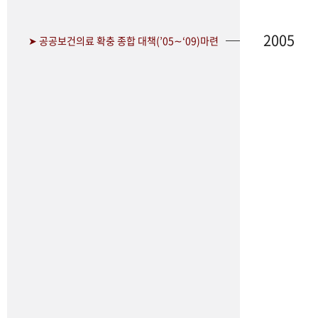
2005
➤ 공공보건의료 확충 종합 대책(’05∼‘09)마련