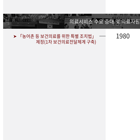
의료서비스 수요 증대 및 의료자원
1980
➤ 「농어촌 등 보건의료를 위한 특별 조치법」
제정(1차 보건의료전달체계 구축)