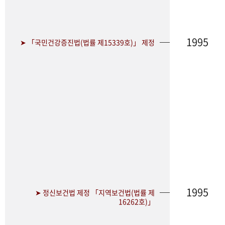
1995
➤ 「국민건강증진법(법률 제15339호)」 제정
1995
➤ 정신보건법 제정 「지역보건법(법률 제
16262호)」