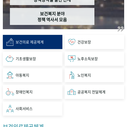
보건복지 분야
정책 역사서 모음
보건의료 제공체계
건강보장
기초생활보장
노후소득보장
아동복지
노인복지
장애인복지
공공복지 전달체계
사회서비스
보건의료제공체계