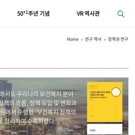
+1
50
주년 기념
VR 역사관
성과 50선
Home
연구 역사
정책과 연구
숫자로 보는 50년
+1
50
주년 광장
세계와 함께 한 KIHASA
중에서도 우리나라 보건복지 분야
책의 흐름, 정책 도입 및 변화과
원에서 수행한 ‘보건복지 정책의
을 정리하여 수록하였다.