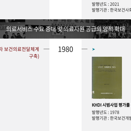
발행년도 : 2021
발행기관 : 한국보건
의료서비스 수요 증대 및 의료자원 공급의 양적 확대
1980
1차 보건의료전달체계
➤
구축)
KHDI 시범사업 평가를
발행년도 : 1978
발행기관 : 한국보건