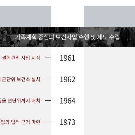
가족계획 중심의 보건사업 수행 및 제도 수립
1961
➤ 결핵관리 사업 시작
1962
 시군단위 보건소 설치
1964
등을 면단위까지 배치
1973
업의 법적 근거 마련