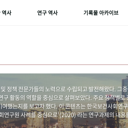
 역사
연구 역사
기록물 아카이브
온 길
정책과 연구
사진 아카이브
 변천사
키워드로 보는 연구 역사
문서 기록물
 기관장
연구자들
행정박물
 사람들
간행물 변천사
영상 기록물
 및 정책 전문가들의 노력으로 수립되고 발전해왔다. 그
구 활동의 역할을 중심으로 살펴보았다. 주요 정책별로 정
여했는지를 보고자 했다. 이 콘텐츠는 한국보건사회연구
연구원 사례를 중심으로’(2020) 라는 연구과제의 내용