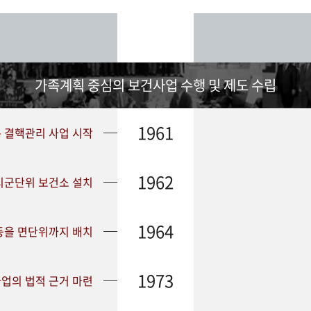
가족계획 중심의 보건사업 수행 및 제도 수립
1961
➤ 결핵관리 사업 시작
1962
 시군단위 보건소 설치
1964
등을 면단위까지 배치
1973
업의 법적 근거 마련