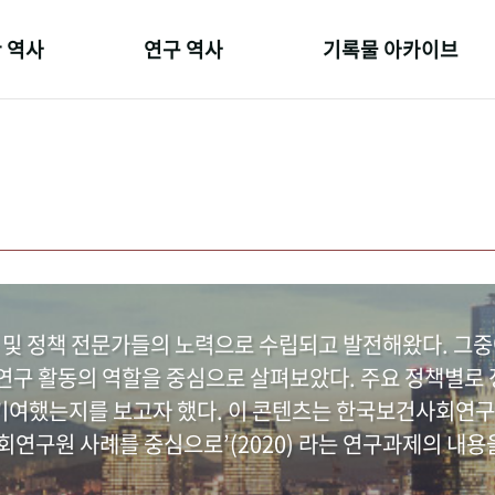
 역사
연구 역사
기록물 아카이브
온 길
정책과 연구
사진 아카이브
 변천사
키워드로 보는 연구 역사
문서 기록물
 기관장
연구자들
행정박물
 사람들
간행물 변천사
영상 기록물
 및 정책 전문가들의 노력으로 수립되고 발전해왔다. 그
구 활동의 역할을 중심으로 살펴보았다. 주요 정책별로 정
여했는지를 보고자 했다. 이 콘텐츠는 한국보건사회연구
연구원 사례를 중심으로’(2020) 라는 연구과제의 내용