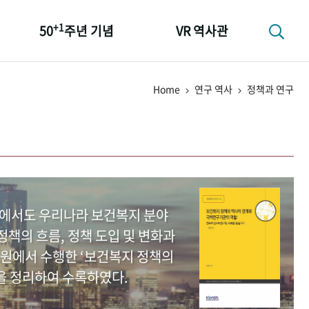
+1
50
주년 기념
VR 역사관
성과 50선
Home
연구 역사
정책과 연구
숫자로 보는 50년
+1
50
주년 광장
세계와 함께 한 KIHASA
중에서도 우리나라 보건복지 분야
책의 흐름, 정책 도입 및 변화과
원에서 수행한 ‘보건복지 정책의
을 정리하여 수록하였다.