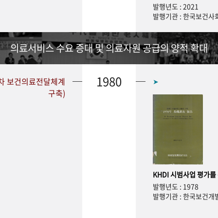
발행년도 : 2021
발행기관 : 한국보건
의료서비스 수요 증대 및 의료자원 공급의 양적 확대
1980
1차 보건의료전달체계
➤
구축)
KHDI 시범사업 평가를
발행년도 : 1978
발행기관 : 한국보건