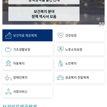
보건복지 분야
정책 역사서 모음
보건의료 제공체계
건강보장
기초생활보장
노후소득보장
아동복지
노인복지
장애인복지
공공복지 전달체계
사회서비스
보건의료제공체계