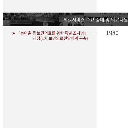
의료서비스 수요 증대 및 의료자원
1980
➤ 「농어촌 등 보건의료를 위한 특별 조치법」
제정(1차 보건의료전달체계 구축)