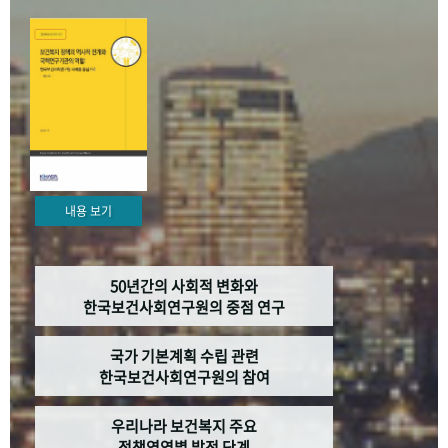
+1
성과 50선
숫자로 보는 50년
50
주년 광장
세계와 함께 한 KIHASA
VR 역사관
내용 보기
50년간의 사회적 변화와
한국보건사회연구원의 중점 연구
국가 기본계획 수립 관련
한국보건사회연구원의 참여
우리나라 보건복지 주요
정책영역별 발전 단계