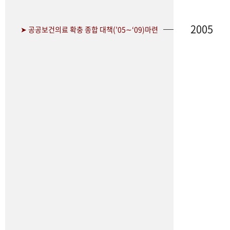
2005
➤ 공공보건의료 확충 종합 대책(’05∼‘09)마련