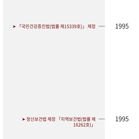
1995
➤ 「국민건강증진법(법률 제15339호)」 제정
1995
➤ 정신보건법 제정 「지역보건법(법률 제
16262호)」