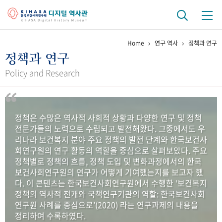
Home
연구 역사
정책과 연구
기관 역사
정책과 연구
걸어온 길
기관 변천사
역대 기관장
연구원 사람들
Policy and Research
연구 역사
정책과 연구
키워드로 보는 연구 역사
연구자들
정책은 수많은 역사적 사회적 상황과 다양한 연구 및 정책
간행물 변천사
전문가들의 노력으로 수립되고 발전해왔다. 그중에서도 우
리나라 보건복지 분야 주요 정책의 발전 단계와 한국보건사
회연구원의 연구 활동의 역할을 중심으로 살펴보았다. 주요
기록물 아카이브
정책별로 정책의 흐름, 정책 도입 및 변화과정에서의 한국
보건사회연구원의 연구가 어떻게 기여했는지를 보고자 했
사진 아카이브
문서 기록물
행정박물
영상 기록물
다. 이 콘텐츠는 한국보건사회연구원에서 수행한 ‘보건복지
정책의 역사적 전개와 국책연구기관의 역할: 한국보건사회
연구원 사례를 중심으로’(2020) 라는 연구과제의 내용을
+1
50
주년 기념
정리하여 수록하였다.