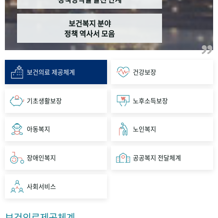
보건복지 분야
정책 역사서 모음
보건의료 제공체계
건강보장
기초생활보장
노후소득보장
아동복지
노인복지
장애인복지
공공복지 전달체계
사회서비스
보건의료제공체계