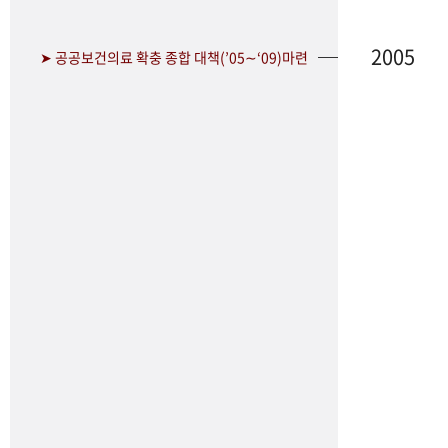
2005
➤ 공공보건의료 확충 종합 대책(’05∼‘09)마련