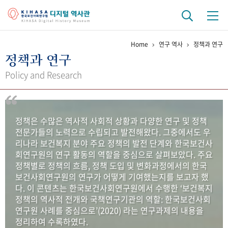
Home
연구 역사
정책과 연구
기관 역사
정책과 연구
걸어온 길
기관 변천사
역대 기관장
연구원 사람들
Policy and Research
연구 역사
정책과 연구
키워드로 보는 연구 역사
연구자들
정책은 수많은 역사적 사회적 상황과 다양한 연구 및 정책
간행물 변천사
전문가들의 노력으로 수립되고 발전해왔다. 그중에서도 우
리나라 보건복지 분야 주요 정책의 발전 단계와 한국보건사
회연구원의 연구 활동의 역할을 중심으로 살펴보았다. 주요
기록물 아카이브
정책별로 정책의 흐름, 정책 도입 및 변화과정에서의 한국
보건사회연구원의 연구가 어떻게 기여했는지를 보고자 했
사진 아카이브
문서 기록물
행정박물
영상 기록물
다. 이 콘텐츠는 한국보건사회연구원에서 수행한 ‘보건복지
정책의 역사적 전개와 국책연구기관의 역할: 한국보건사회
연구원 사례를 중심으로’(2020) 라는 연구과제의 내용을
+1
50
주년 기념
정리하여 수록하였다.