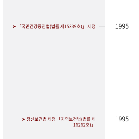
1995
➤ 「국민건강증진법(법률 제15339호)」 제정
1995
➤ 정신보건법 제정 「지역보건법(법률 제
16262호)」