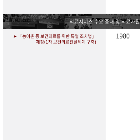
의료서비스 수요 증대 및 의료자원
1980
➤ 「농어촌 등 보건의료를 위한 특별 조치법」
제정(1차 보건의료전달체계 구축)