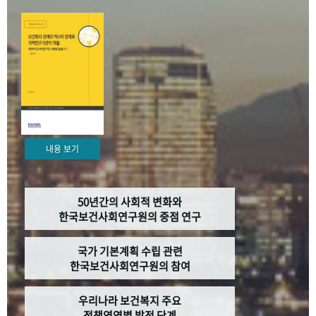
+1
성과 50선
숫자로 보는 50년
50
주년 광장
세계와 함께 한 KIHASA
VR 역사관
내용 보기
50년간의 사회적 변화와
한국보건사회연구원의 중점 연구
국가 기본계획 수립 관련
한국보건사회연구원의 참여
우리나라 보건복지 주요
정책영역별 발전 단계