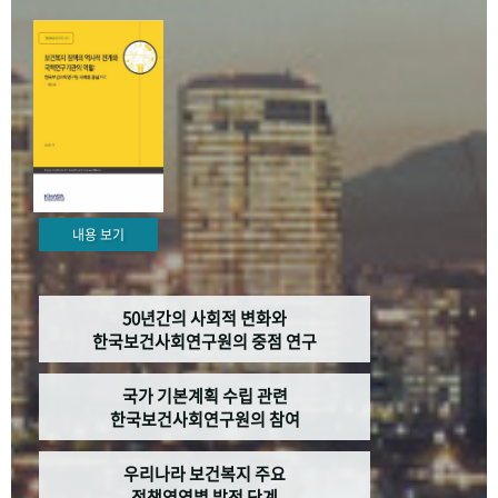
+1
성과 50선
숫자로 보는 50년
50
주년 광장
세계와 함께 한 KIHASA
VR 역사관
내용 보기
50년간의 사회적 변화와
한국보건사회연구원의 중점 연구
국가 기본계획 수립 관련
한국보건사회연구원의 참여
우리나라 보건복지 주요
정책영역별 발전 단계