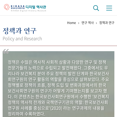
Home
연구 역사
정책과 연구
기관 역사
정책과 연구
걸어온 길
기관 변천사
역대 기관장
연구원 사람들
Policy and Research
연구 역사
정책과 연구
키워드로 보는 연구 역사
연구자들
정책은 수많은 역사적 사회적 상황과 다양한 연구 및 정책
간행물 변천사
전문가들의 노력으로 수립되고 발전해왔다. 그중에서도 우
리나라 보건복지 분야 주요 정책의 발전 단계와 한국보건사
회연구원의 연구 활동의 역할을 중심으로 살펴보았다. 주요
기록물 아카이브
정책별로 정책의 흐름, 정책 도입 및 변화과정에서의 한국
보건사회연구원의 연구가 어떻게 기여했는지를 보고자 했
사진 아카이브
문서 기록물
행정박물
영상 기록물
다. 이 콘텐츠는 한국보건사회연구원에서 수행한 ‘보건복지
정책의 역사적 전개와 국책연구기관의 역할: 한국보건사회
연구원 사례를 중심으로’(2020) 라는 연구과제의 내용을
+1
50
주년 기념
정리하여 수록하였다.