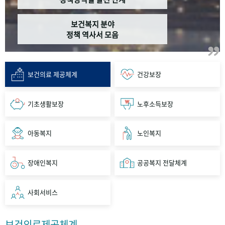
보건복지 분야
정책 역사서 모음
보건의료 제공체계
건강보장
기초생활보장
노후소득보장
아동복지
노인복지
장애인복지
공공복지 전달체계
사회서비스
보건의료제공체계