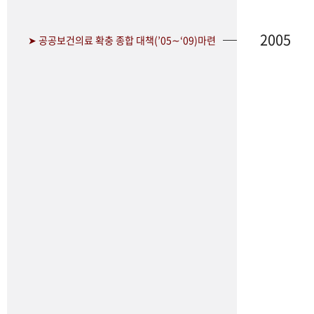
2005
➤ 공공보건의료 확충 종합 대책(’05∼‘09)마련