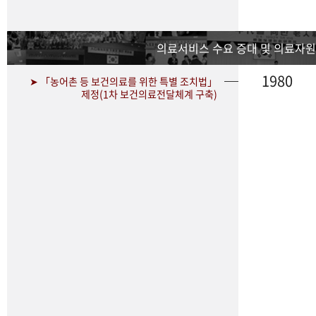
의료서비스 수요 증대 및 의료자원
1980
➤ 「농어촌 등 보건의료를 위한 특별 조치법」
제정(1차 보건의료전달체계 구축)