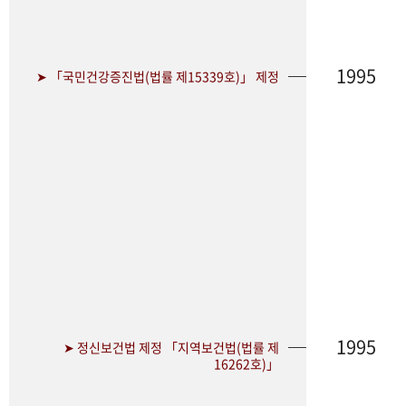
1995
➤ 「국민건강증진법(법률 제15339호)」 제정
1995
➤ 정신보건법 제정 「지역보건법(법률 제
16262호)」