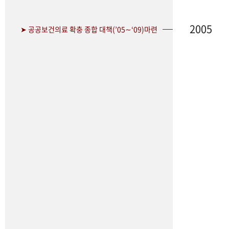
2005
➤ 공공보건의료 확충 종합 대책(’05∼‘09)마련