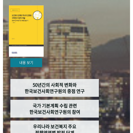
+1
성과 50선
숫자로 보는 50년
50
주년 광장
세계와 함께 한 KIHASA
VR 역사관
내용 보기
50년간의 사회적 변화와
한국보건사회연구원의 중점 연구
국가 기본계획 수립 관련
한국보건사회연구원의 참여
우리나라 보건복지 주요
정책영역별 발전 단계