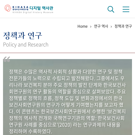
Home
연구 역사
정책과 연구
기관 역사
정책과 연구
걸어온 길
기관 변천사
역대 기관장
연구원 사람들
Policy and Research
연구 역사
정책과 연구
키워드로 보는 연구 역사
연구자들
정책은 수많은 역사적 사회적 상황과 다양한 연구 및 정책
간행물 변천사
전문가들의 노력으로 수립되고 발전해왔다. 그중에서도 우
리나라 보건복지 분야 주요 정책의 발전 단계와 한국보건사
회연구원의 연구 활동의 역할을 중심으로 살펴보았다. 주요
기록물 아카이브
정책별로 정책의 흐름, 정책 도입 및 변화과정에서의 한국
보건사회연구원의 연구가 어떻게 기여했는지를 보고자 했
사진 아카이브
문서 기록물
행정박물
영상 기록물
다. 이 콘텐츠는 한국보건사회연구원에서 수행한 ‘보건복지
정책의 역사적 전개와 국책연구기관의 역할: 한국보건사회
연구원 사례를 중심으로’(2020) 라는 연구과제의 내용을
+1
50
주년 기념
정리하여 수록하였다.