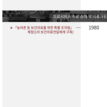
의료서비스 수요 증대 및 의료자원
1980
➤ 「농어촌 등 보건의료를 위한 특별 조치법」
제정(1차 보건의료전달체계 구축)