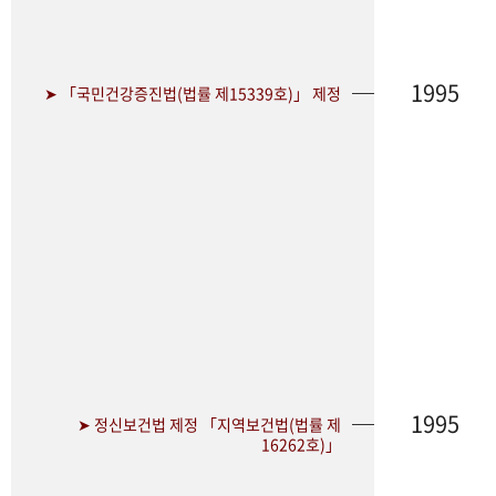
1995
➤ 「국민건강증진법(법률 제15339호)」 제정
1995
➤ 정신보건법 제정 「지역보건법(법률 제
16262호)」