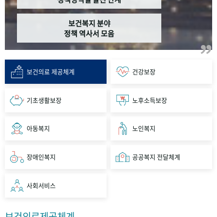
보건복지 분야
정책 역사서 모음
보건의료 제공체계
건강보장
기초생활보장
노후소득보장
아동복지
노인복지
장애인복지
공공복지 전달체계
사회서비스
보건의료제공체계