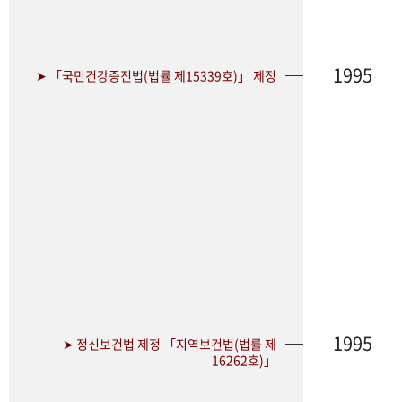
1995
➤ 「국민건강증진법(법률 제15339호)」 제정
1995
➤ 정신보건법 제정 「지역보건법(법률 제
16262호)」