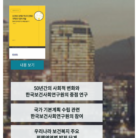
+1
성과 50선
숫자로 보는 50년
50
주년 광장
세계와 함께 한 KIHASA
VR 역사관
내용 보기
50년간의 사회적 변화와
한국보건사회연구원의 중점 연구
국가 기본계획 수립 관련
한국보건사회연구원의 참여
우리나라 보건복지 주요
정책영역별 발전 단계