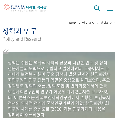
Home
연구 역사
정책과 연구
기관 역사
정책과 연구
걸어온 길
기관 변천사
역대 기관장
연구원 사람들
Policy and Research
연구 역사
정책과 연구
키워드로 보는 연구 역사
연구자들
정책은 수많은 역사적 사회적 상황과 다양한 연구 및 정책
간행물 변천사
전문가들의 노력으로 수립되고 발전해왔다. 그중에서도 우
리나라 보건복지 분야 주요 정책의 발전 단계와 한국보건사
회연구원의 연구 활동의 역할을 중심으로 살펴보았다. 주요
기록물 아카이브
정책별로 정책의 흐름, 정책 도입 및 변화과정에서의 한국
보건사회연구원의 연구가 어떻게 기여했는지를 보고자 했
사진 아카이브
문서 기록물
행정박물
영상 기록물
다. 이 콘텐츠는 한국보건사회연구원에서 수행한 ‘보건복지
정책의 역사적 전개와 국책연구기관의 역할: 한국보건사회
연구원 사례를 중심으로’(2020) 라는 연구과제의 내용을
+1
50
주년 기념
정리하여 수록하였다.