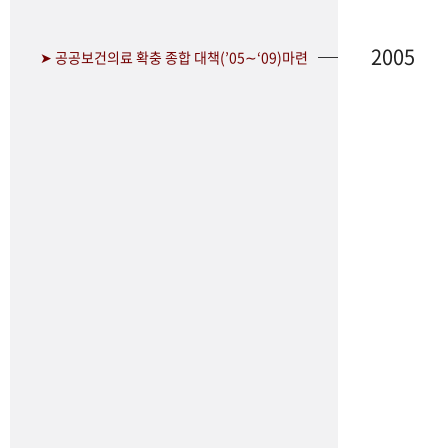
2005
➤ 공공보건의료 확충 종합 대책(’05∼‘09)마련