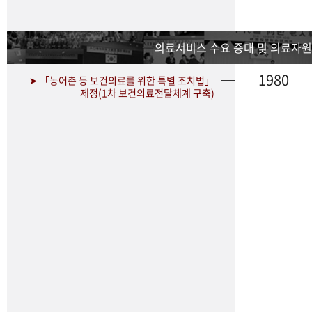
의료서비스 수요 증대 및 의료자원
1980
➤ 「농어촌 등 보건의료를 위한 특별 조치법」
제정(1차 보건의료전달체계 구축)