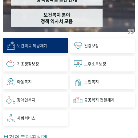
보건복지 분야
정책 역사서 모음
보건의료 제공체계
건강보장
기초생활보장
노후소득보장
아동복지
노인복지
장애인복지
공공복지 전달체계
사회서비스
보건의료제공체계