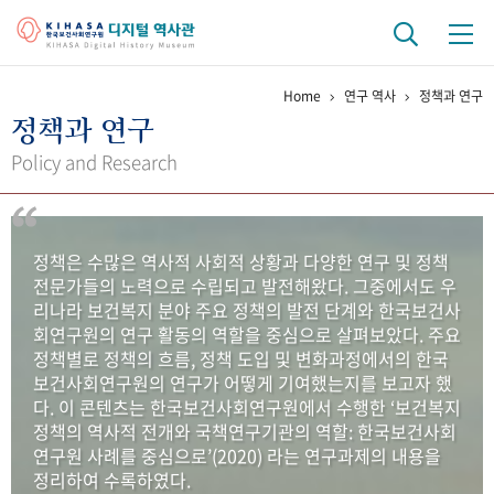
Home
연구 역사
정책과 연구
기관 역사
정책과 연구
걸어온 길
기관 변천사
역대 기관장
연구원 사람들
Policy and Research
연구 역사
정책과 연구
키워드로 보는 연구 역사
연구자들
정책은 수많은 역사적 사회적 상황과 다양한 연구 및 정책
간행물 변천사
전문가들의 노력으로 수립되고 발전해왔다. 그중에서도 우
리나라 보건복지 분야 주요 정책의 발전 단계와 한국보건사
회연구원의 연구 활동의 역할을 중심으로 살펴보았다. 주요
기록물 아카이브
정책별로 정책의 흐름, 정책 도입 및 변화과정에서의 한국
보건사회연구원의 연구가 어떻게 기여했는지를 보고자 했
사진 아카이브
문서 기록물
행정박물
영상 기록물
다. 이 콘텐츠는 한국보건사회연구원에서 수행한 ‘보건복지
정책의 역사적 전개와 국책연구기관의 역할: 한국보건사회
연구원 사례를 중심으로’(2020) 라는 연구과제의 내용을
+1
50
주년 기념
정리하여 수록하였다.