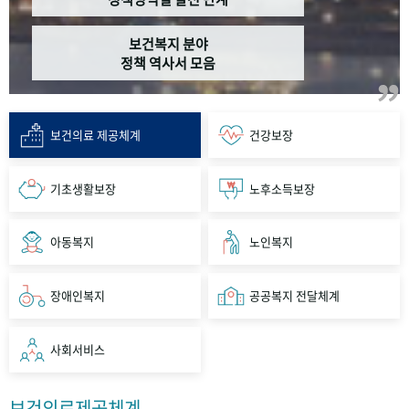
보건복지 분야
정책 역사서 모음
보건의료 제공체계
건강보장
기초생활보장
노후소득보장
아동복지
노인복지
장애인복지
공공복지 전달체계
사회서비스
보건의료제공체계