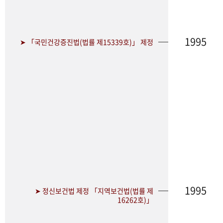
1995
➤ 「국민건강증진법(법률 제15339호)」 제정
1995
➤ 정신보건법 제정 「지역보건법(법률 제
16262호)」