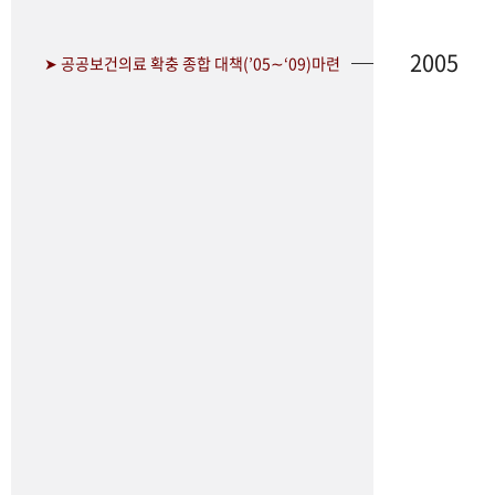
2005
➤ 공공보건의료 확충 종합 대책(’05∼‘09)마련