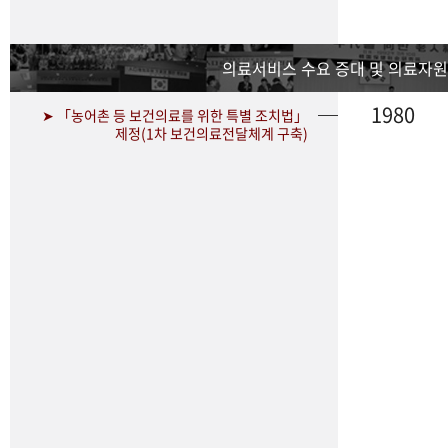
의료서비스 수요 증대 및 의료자원
1980
➤ 「농어촌 등 보건의료를 위한 특별 조치법」
제정(1차 보건의료전달체계 구축)