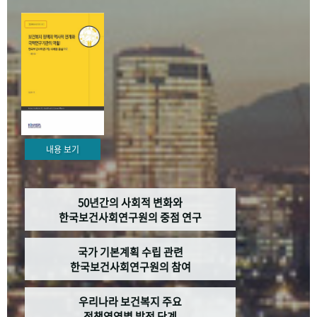
+1
성과 50선
숫자로 보는 50년
50
주년 광장
세계와 함께 한 KIHASA
VR 역사관
내용 보기
50년간의 사회적 변화와
한국보건사회연구원의 중점 연구
국가 기본계획 수립 관련
한국보건사회연구원의 참여
우리나라 보건복지 주요
정책영역별 발전 단계