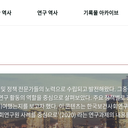
 역사
연구 역사
기록물 아카이브
온 길
정책과 연구
사진 아카이브
 변천사
키워드로 보는 연구 역사
문서 기록물
 기관장
연구자들
행정박물
 사람들
간행물 변천사
영상 기록물
 및 정책 전문가들의 노력으로 수립되고 발전해왔다. 그
구 활동의 역할을 중심으로 살펴보았다. 주요 정책별로 정
여했는지를 보고자 했다. 이 콘텐츠는 한국보건사회연구
연구원 사례를 중심으로’(2020) 라는 연구과제의 내용