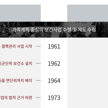
가족계획 중심의 보건사업 수행 및 제도 수립
1961
➤ 결핵관리 사업 시작
1962
 시군단위 보건소 설치
1964
등을 면단위까지 배치
1973
업의 법적 근거 마련