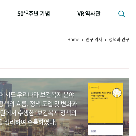
+1
50
주년 기념
VR 역사관
성과 50선
Home
연구 역사
정책과 연구
숫자로 보는 50년
+1
50
주년 광장
세계와 함께 한 KIHASA
중에서도 우리나라 보건복지 분야
책의 흐름, 정책 도입 및 변화과
원에서 수행한 ‘보건복지 정책의
을 정리하여 수록하였다.