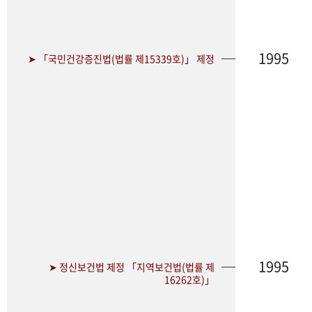
1995
➤ 「국민건강증진법(법률 제15339호)」 제정
1995
➤ 정신보건법 제정 「지역보건법(법률 제
16262호)」