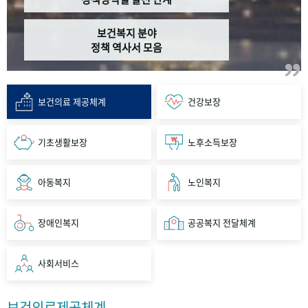
보건복지 분야
정책 역사서 모음
보건의료 제공체계
건강보장
기초생활보장
노후소득보장
아동복지
노인복지
장애인복지
공공복지 전달체계
사회서비스
보건의료제공체계