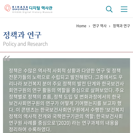
Home
연구 역사
정책과 연구
기관 역사
정책과 연구
걸어온 길
기관 변천사
역대 기관장
연구원 사람들
Policy and Research
연구 역사
정책과 연구
키워드로 보는 연구 역사
연구자들
정책은 수많은 역사적 사회적 상황과 다양한 연구 및 정책
간행물 변천사
전문가들의 노력으로 수립되고 발전해왔다. 그중에서도 우
리나라 보건복지 분야 주요 정책의 발전 단계와 한국보건사
회연구원의 연구 활동의 역할을 중심으로 살펴보았다. 주요
기록물 아카이브
정책별로 정책의 흐름, 정책 도입 및 변화과정에서의 한국
보건사회연구원의 연구가 어떻게 기여했는지를 보고자 했
사진 아카이브
문서 기록물
행정박물
영상 기록물
다. 이 콘텐츠는 한국보건사회연구원에서 수행한 ‘보건복지
정책의 역사적 전개와 국책연구기관의 역할: 한국보건사회
연구원 사례를 중심으로’(2020) 라는 연구과제의 내용을
+1
50
주년 기념
정리하여 수록하였다.