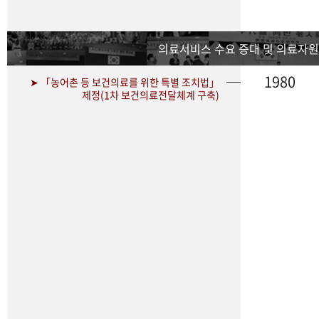
의료서비스 수요 증대 및 의료자원
1980
➤ 「농어촌 등 보건의료를 위한 특별 조치법」
제정(1차 보건의료전달체계 구축)