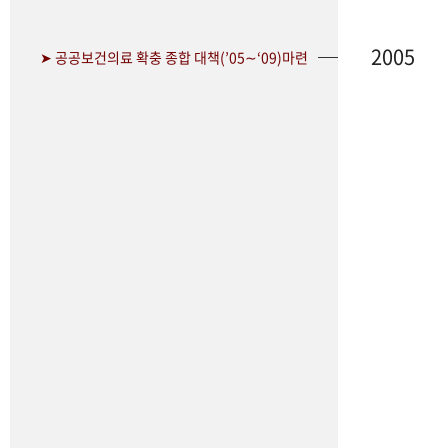
2005
➤ 공공보건의료 확충 종합 대책(’05∼‘09)마련