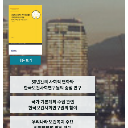
+1
성과 50선
숫자로 보는 50년
50
주년 광장
세계와 함께 한 KIHASA
VR 역사관
내용 보기
50년간의 사회적 변화와
한국보건사회연구원의 중점 연구
국가 기본계획 수립 관련
한국보건사회연구원의 참여
우리나라 보건복지 주요
정책영역별 발전 단계