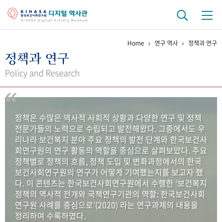
Home
연구 역사
정책과 연구
기관 역사
정책과 연구
걸어온 길
기관 변천사
역대 기관장
연구원 사람들
Policy and Research
연구 역사
정책과 연구
키워드로 보는 연구 역사
연구자들
정책은 수많은 역사적 사회적 상황과 다양한 연구 및 정책
간행물 변천사
전문가들의 노력으로 수립되고 발전해왔다. 그중에서도 우
리나라 보건복지 분야 주요 정책의 발전 단계와 한국보건사
회연구원의 연구 활동의 역할을 중심으로 살펴보았다. 주요
기록물 아카이브
정책별로 정책의 흐름, 정책 도입 및 변화과정에서의 한국
보건사회연구원의 연구가 어떻게 기여했는지를 보고자 했
사진 아카이브
문서 기록물
행정박물
영상 기록물
다. 이 콘텐츠는 한국보건사회연구원에서 수행한 ‘보건복지
정책의 역사적 전개와 국책연구기관의 역할: 한국보건사회
연구원 사례를 중심으로’(2020) 라는 연구과제의 내용을
+1
50
주년 기념
정리하여 수록하였다.