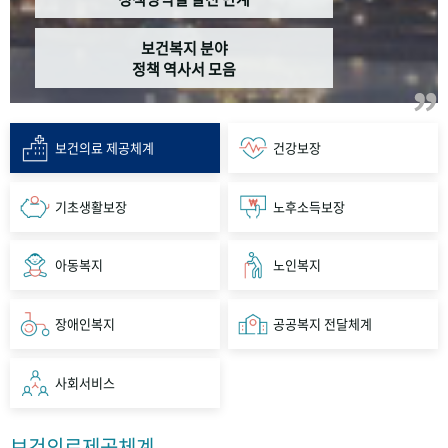
보건복지 분야
정책 역사서 모음
보건의료 제공체계
건강보장
기초생활보장
노후소득보장
아동복지
노인복지
장애인복지
공공복지 전달체계
사회서비스
보건의료제공체계