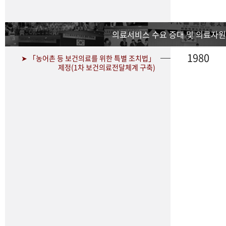
의료서비스 수요 증대 및 의료자원
1980
➤ 「농어촌 등 보건의료를 위한 특별 조치법」
제정(1차 보건의료전달체계 구축)