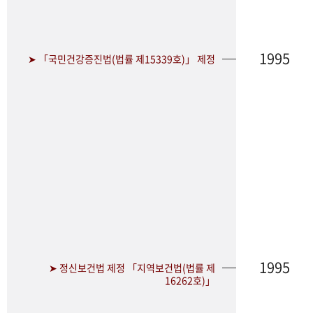
1995
➤ 「국민건강증진법(법률 제15339호)」 제정
1995
➤ 정신보건법 제정 「지역보건법(법률 제
16262호)」