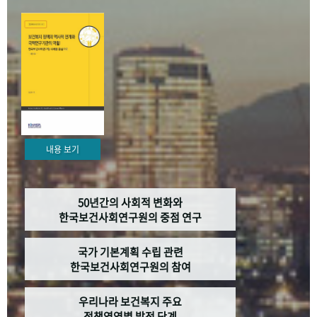
+1
성과 50선
숫자로 보는 50년
50
주년 광장
세계와 함께 한 KIHASA
VR 역사관
내용 보기
50년간의 사회적 변화와
한국보건사회연구원의 중점 연구
국가 기본계획 수립 관련
한국보건사회연구원의 참여
우리나라 보건복지 주요
정책영역별 발전 단계