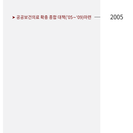
2005
➤ 공공보건의료 확충 종합 대책(’05∼‘09)마련