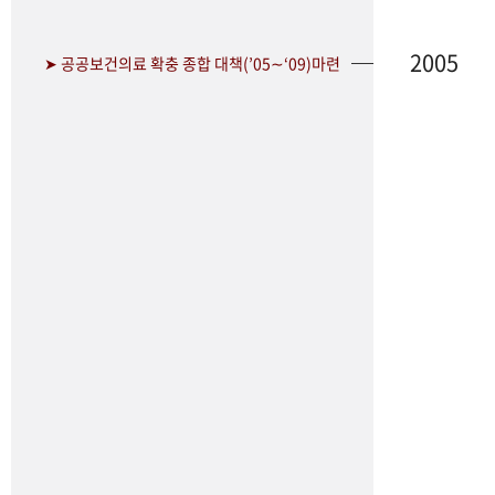
2005
➤ 공공보건의료 확충 종합 대책(’05∼‘09)마련