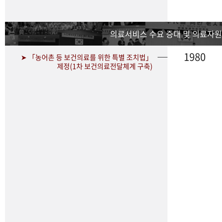
의료서비스 수요 증대 및 의료자원
1980
➤ 「농어촌 등 보건의료를 위한 특별 조치법」
제정(1차 보건의료전달체계 구축)