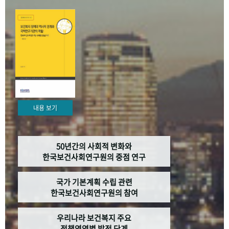
+1
성과 50선
숫자로 보는 50년
50
주년 광장
세계와 함께 한 KIHASA
VR 역사관
내용 보기
50년간의 사회적 변화와
한국보건사회연구원의 중점 연구
국가 기본계획 수립 관련
한국보건사회연구원의 참여
우리나라 보건복지 주요
정책영역별 발전 단계