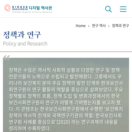
Home
연구 역사
정책과 연구
기관 역사
정책과 연구
걸어온 길
기관 변천사
역대 기관장
연구원 사람들
Policy and Research
연구 역사
정책과 연구
키워드로 보는 연구 역사
연구자들
정책은 수많은 역사적 사회적 상황과 다양한 연구 및 정책
간행물 변천사
전문가들의 노력으로 수립되고 발전해왔다. 그중에서도 우
리나라 보건복지 분야 주요 정책의 발전 단계와 한국보건사
회연구원의 연구 활동의 역할을 중심으로 살펴보았다. 주요
기록물 아카이브
정책별로 정책의 흐름, 정책 도입 및 변화과정에서의 한국
보건사회연구원의 연구가 어떻게 기여했는지를 보고자 했
사진 아카이브
문서 기록물
행정박물
영상 기록물
다. 이 콘텐츠는 한국보건사회연구원에서 수행한 ‘보건복지
정책의 역사적 전개와 국책연구기관의 역할: 한국보건사회
연구원 사례를 중심으로’(2020) 라는 연구과제의 내용을
+1
50
주년 기념
정리하여 수록하였다.