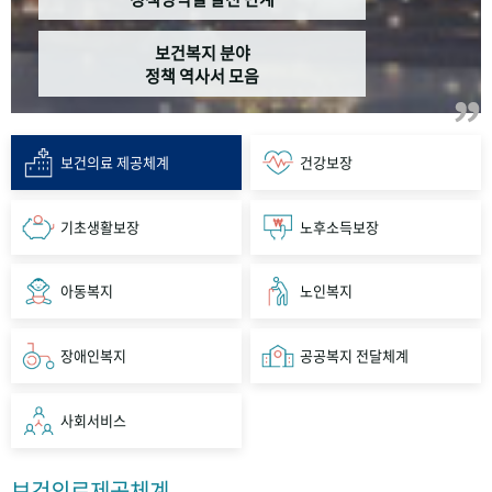
보건복지 분야
정책 역사서 모음
보건의료 제공체계
건강보장
기초생활보장
노후소득보장
아동복지
노인복지
장애인복지
공공복지 전달체계
사회서비스
보건의료제공체계