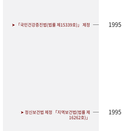
1995
➤ 「국민건강증진법(법률 제15339호)」 제정
1995
➤ 정신보건법 제정 「지역보건법(법률 제
16262호)」