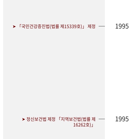
1995
➤ 「국민건강증진법(법률 제15339호)」 제정
1995
➤ 정신보건법 제정 「지역보건법(법률 제
16262호)」