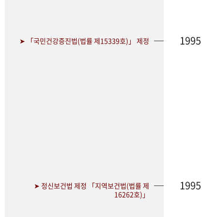
1995
➤ 「국민건강증진법(법률 제15339호)」 제정
1995
➤ 정신보건법 제정 「지역보건법(법률 제
16262호)」