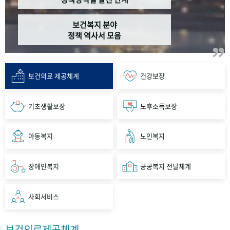
보건복지 분야
정책 역사서 모음
보건의료 제공체계
건강보장
기초생활보장
노후소득보장
아동복지
노인복지
장애인복지
공공복지 전달체계
사회서비스
보건의료제공체계