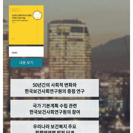
+1
성과 50선
숫자로 보는 50년
50
주년 광장
세계와 함께 한 KIHASA
VR 역사관
내용 보기
50년간의 사회적 변화와
한국보건사회연구원의 중점 연구
국가 기본계획 수립 관련
한국보건사회연구원의 참여
우리나라 보건복지 주요
정책영역별 발전 단계