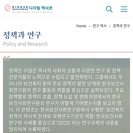
Home
연구 역사
정책과 연구
기관 역사
정책과 연구
걸어온 길
기관 변천사
역대 기관장
연구원 사람들
Policy and Research
연구 역사
정책과 연구
키워드로 보는 연구 역사
연구자들
정책은 수많은 역사적 사회적 상황과 다양한 연구 및 정책
간행물 변천사
전문가들의 노력으로 수립되고 발전해왔다. 그중에서도 우
리나라 보건복지 분야 주요 정책의 발전 단계와 한국보건사
회연구원의 연구 활동의 역할을 중심으로 살펴보았다. 주요
기록물 아카이브
정책별로 정책의 흐름, 정책 도입 및 변화과정에서의 한국
보건사회연구원의 연구가 어떻게 기여했는지를 보고자 했
사진 아카이브
문서 기록물
행정박물
영상 기록물
다. 이 콘텐츠는 한국보건사회연구원에서 수행한 ‘보건복지
정책의 역사적 전개와 국책연구기관의 역할: 한국보건사회
연구원 사례를 중심으로’(2020) 라는 연구과제의 내용을
+1
50
주년 기념
정리하여 수록하였다.