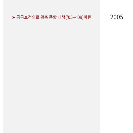
2005
➤ 공공보건의료 확충 종합 대책(’05∼‘09)마련