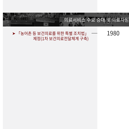
의료서비스 수요 증대 및 의료자원
1980
➤ 「농어촌 등 보건의료를 위한 특별 조치법」
제정(1차 보건의료전달체계 구축)