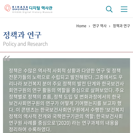
Home
연구 역사
정책과 연구
기관 역사
정책과 연구
걸어온 길
기관 변천사
역대 기관장
연구원 사람들
Policy and Research
연구 역사
정책과 연구
키워드로 보는 연구 역사
연구자들
정책은 수많은 역사적 사회적 상황과 다양한 연구 및 정책
간행물 변천사
전문가들의 노력으로 수립되고 발전해왔다. 그중에서도 우
리나라 보건복지 분야 주요 정책의 발전 단계와 한국보건사
회연구원의 연구 활동의 역할을 중심으로 살펴보았다. 주요
기록물 아카이브
정책별로 정책의 흐름, 정책 도입 및 변화과정에서의 한국
보건사회연구원의 연구가 어떻게 기여했는지를 보고자 했
사진 아카이브
문서 기록물
행정박물
영상 기록물
다. 이 콘텐츠는 한국보건사회연구원에서 수행한 ‘보건복지
정책의 역사적 전개와 국책연구기관의 역할: 한국보건사회
연구원 사례를 중심으로’(2020) 라는 연구과제의 내용을
+1
50
주년 기념
정리하여 수록하였다.