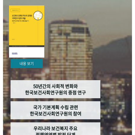
+1
성과 50선
숫자로 보는 50년
50
주년 광장
세계와 함께 한 KIHASA
VR 역사관
내용 보기
50년간의 사회적 변화와
한국보건사회연구원의 중점 연구
국가 기본계획 수립 관련
한국보건사회연구원의 참여
우리나라 보건복지 주요
정책영역별 발전 단계