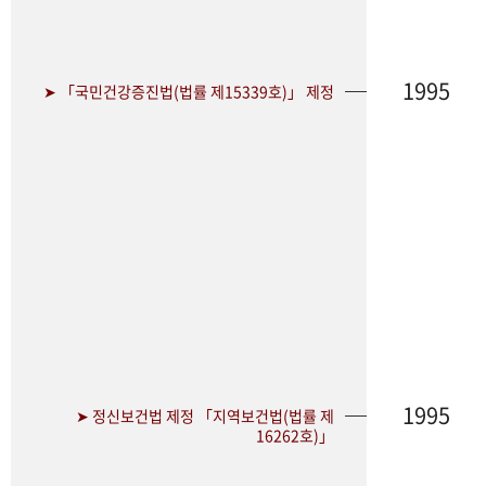
1995
➤ 「국민건강증진법(법률 제15339호)」 제정
1995
➤ 정신보건법 제정 「지역보건법(법률 제
16262호)」