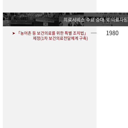
의료서비스 수요 증대 및 의료자원
1980
➤ 「농어촌 등 보건의료를 위한 특별 조치법」
제정(1차 보건의료전달체계 구축)