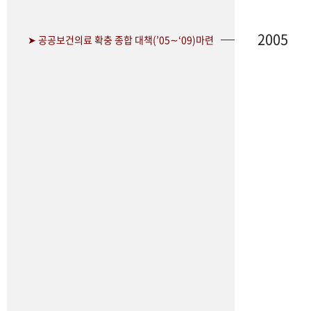
2005
➤ 공공보건의료 확충 종합 대책(’05∼‘09)마련