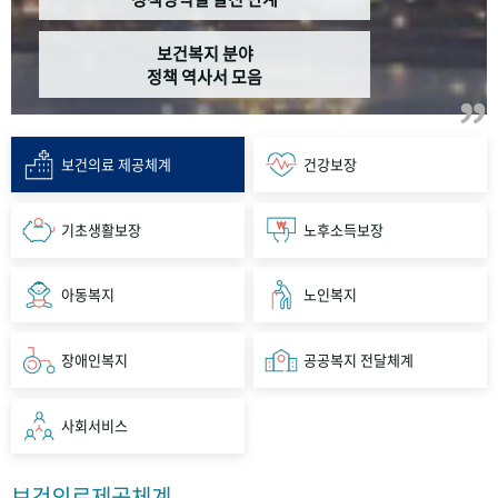
보건복지 분야
정책 역사서 모음
보건의료 제공체계
건강보장
기초생활보장
노후소득보장
아동복지
노인복지
장애인복지
공공복지 전달체계
사회서비스
보건의료제공체계