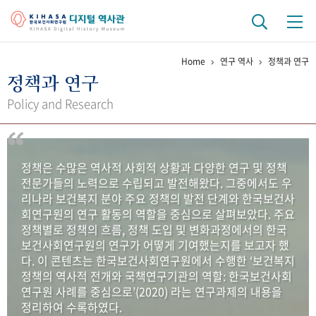
Home
연구 역사
정책과 연구
기관 역사
정책과 연구
걸어온 길
기관 변천사
역대 기관장
연구원 사람들
Policy and Research
연구 역사
정책과 연구
키워드로 보는 연구 역사
연구자들
정책은 수많은 역사적 사회적 상황과 다양한 연구 및 정책
간행물 변천사
전문가들의 노력으로 수립되고 발전해왔다. 그중에서도 우
리나라 보건복지 분야 주요 정책의 발전 단계와 한국보건사
회연구원의 연구 활동의 역할을 중심으로 살펴보았다. 주요
기록물 아카이브
정책별로 정책의 흐름, 정책 도입 및 변화과정에서의 한국
보건사회연구원의 연구가 어떻게 기여했는지를 보고자 했
사진 아카이브
문서 기록물
행정박물
영상 기록물
다. 이 콘텐츠는 한국보건사회연구원에서 수행한 ‘보건복지
정책의 역사적 전개와 국책연구기관의 역할: 한국보건사회
연구원 사례를 중심으로’(2020) 라는 연구과제의 내용을
+1
50
주년 기념
정리하여 수록하였다.