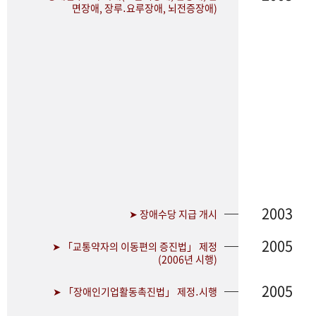
면장애, 장루․요루장애, 뇌전증장애)
2003
➤ 장애수당 지급 개시
2005
➤ 「교통약자의 이동편의 증진법」 제정
(2006년 시행)
2005
➤ 「장애인기업활동촉진법」 제정․시행