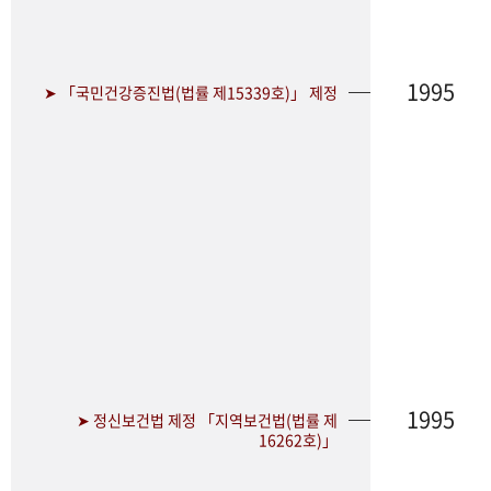
1995
➤ 「국민건강증진법(법률 제15339호)」 제정
1995
➤ 정신보건법 제정 「지역보건법(법률 제
16262호)」