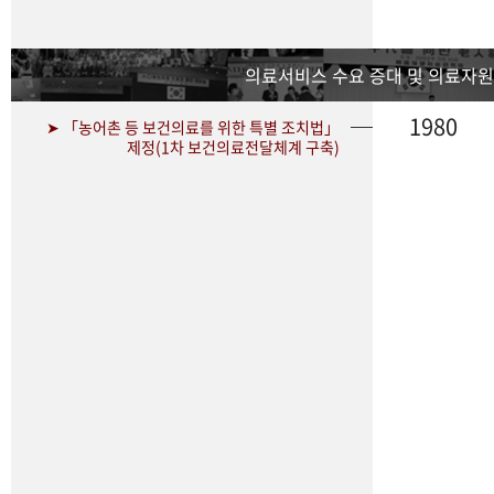
의료서비스 수요 증대 및 의료자원
1980
➤ 「농어촌 등 보건의료를 위한 특별 조치법」
제정(1차 보건의료전달체계 구축)