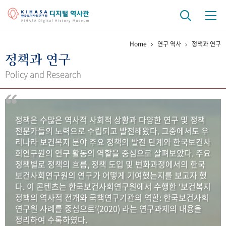
Home
연구 역사
정책과 연구
기관 역사
정책과 연구
걸어온 길
기관 변천사
역대 기관장
연구원 사람들
Policy and Research
연구 역사
정책과 연구
키워드로 보는 연구 역사
연구자들
정책은 수많은 역사적 사회적 상황과 다양한 연구 및 정책
간행물 변천사
전문가들의 노력으로 수립되고 발전해왔다. 그중에서도 우
리나라 보건복지 분야 주요 정책의 발전 단계와 한국보건사
회연구원의 연구 활동의 역할을 중심으로 살펴보았다. 주요
기록물 아카이브
정책별로 정책의 흐름, 정책 도입 및 변화과정에서의 한국
보건사회연구원의 연구가 어떻게 기여했는지를 보고자 했
사진 아카이브
문서 기록물
행정박물
영상 기록물
다. 이 콘텐츠는 한국보건사회연구원에서 수행한 ‘보건복지
정책의 역사적 전개와 국책연구기관의 역할: 한국보건사회
연구원 사례를 중심으로’(2020) 라는 연구과제의 내용을
+1
50
주년 기념
정리하여 수록하였다.