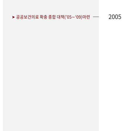
2005
➤ 공공보건의료 확충 종합 대책(’05∼‘09)마련