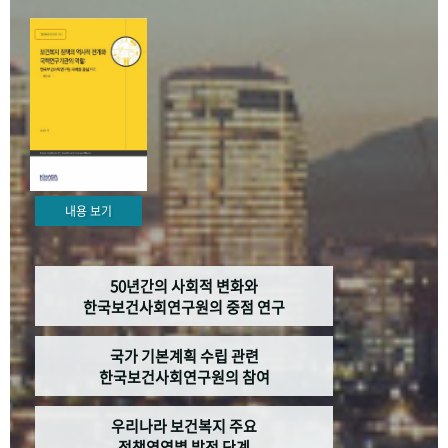
+1
성과 50선
숫자로 보는 50년
50
주년 광장
세계와 함께 한 KIHASA
VR 역사관
내용 보기
50년간의 사회적 변화와
한국보건사회연구원의 중점 연구
국가 기본계획 수립 관련
한국보건사회연구원의 참여
우리나라 보건복지 주요
정책영역별 발전 단계