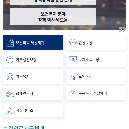
보건복지 분야
정책 역사서 모음
보건의료 제공체계
건강보장
기초생활보장
노후소득보장
아동복지
노인복지
장애인복지
공공복지 전달체계
사회서비스
보건의료제공체계