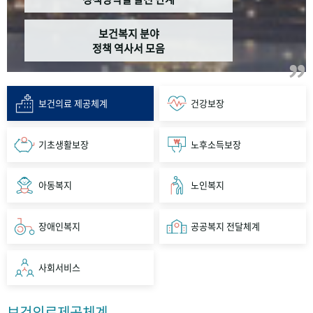
보건복지 분야
정책 역사서 모음
보건의료 제공체계
건강보장
기초생활보장
노후소득보장
아동복지
노인복지
장애인복지
공공복지 전달체계
사회서비스
보건의료제공체계