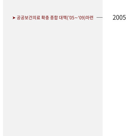
2005
➤ 공공보건의료 확충 종합 대책(’05∼‘09)마련