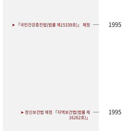
1995
➤ 「국민건강증진법(법률 제15339호)」 제정
1995
➤ 정신보건법 제정 「지역보건법(법률 제
16262호)」