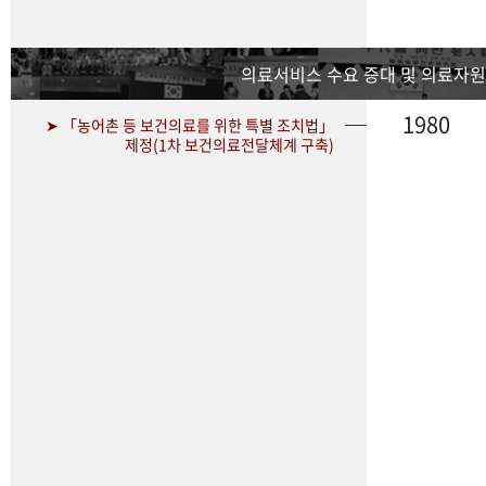
의료서비스 수요 증대 및 의료자원
1980
➤ 「농어촌 등 보건의료를 위한 특별 조치법」
제정(1차 보건의료전달체계 구축)