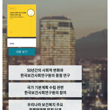
+1
성과 50선
숫자로 보는 50년
50
주년 광장
세계와 함께 한 KIHASA
VR 역사관
내용 보기
50년간의 사회적 변화와
한국보건사회연구원의 중점 연구
국가 기본계획 수립 관련
한국보건사회연구원의 참여
우리나라 보건복지 주요
정책영역별 발전 단계