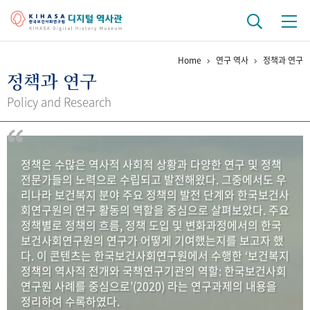
Home
연구 역사
정책과 연구
기관 역사
정책과 연구
걸어온 길
기관 변천사
역대 기관장
연구원 사람들
Policy and Research
연구 역사
정책과 연구
키워드로 보는 연구 역사
연구자들
정책은 수많은 역사적 사회적 상황과 다양한 연구 및 정책
간행물 변천사
전문가들의 노력으로 수립되고 발전해왔다. 그중에서도 우
리나라 보건복지 분야 주요 정책의 발전 단계와 한국보건사
회연구원의 연구 활동의 역할을 중심으로 살펴보았다. 주요
기록물 아카이브
정책별로 정책의 흐름, 정책 도입 및 변화과정에서의 한국
보건사회연구원의 연구가 어떻게 기여했는지를 보고자 했
사진 아카이브
문서 기록물
행정박물
영상 기록물
다. 이 콘텐츠는 한국보건사회연구원에서 수행한 ‘보건복지
정책의 역사적 전개와 국책연구기관의 역할: 한국보건사회
연구원 사례를 중심으로’(2020) 라는 연구과제의 내용을
+1
50
주년 기념
정리하여 수록하였다.