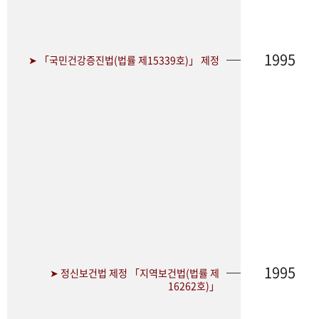
1995
➤ 「국민건강증진법(법률 제15339호)」 제정
1995
➤ 정신보건법 제정 「지역보건법(법률 제
16262호)」