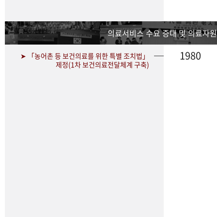
의료서비스 수요 증대 및 의료자원
1980
➤ 「농어촌 등 보건의료를 위한 특별 조치법」
제정(1차 보건의료전달체계 구축)