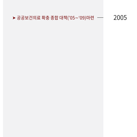
2005
➤ 공공보건의료 확충 종합 대책(’05∼‘09)마련