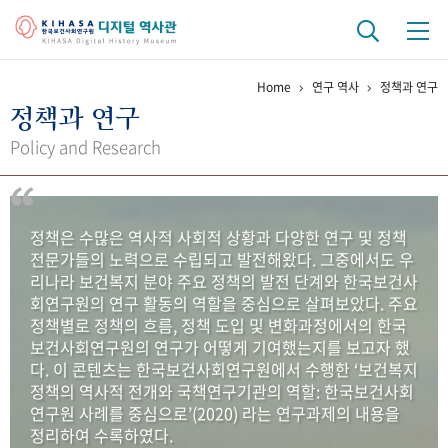
Home
연구 역사
정책과 연구
기관 역사
정책과 연구
걸어온 길
기관 변천사
역대 기관장
연구원 사람들
Policy and Research
연구 역사
정책과 연구
키워드로 보는 연구 역사
연구자들
정책은 수많은 역사적 사회적 상황과 다양한 연구 및 정책
간행물 변천사
전문가들의 노력으로 수립되고 발전해왔다. 그중에서도 우
리나라 보건복지 분야 주요 정책의 발전 단계와 한국보건사
회연구원의 연구 활동의 역할을 중심으로 살펴보았다. 주요
기록물 아카이브
정책별로 정책의 흐름, 정책 도입 및 변화과정에서의 한국
보건사회연구원의 연구가 어떻게 기여했는지를 보고자 했
사진 아카이브
문서 기록물
행정박물
영상 기록물
다. 이 콘텐츠는 한국보건사회연구원에서 수행한 ‘보건복지
정책의 역사적 전개와 국책연구기관의 역할: 한국보건사회
연구원 사례를 중심으로’(2020) 라는 연구과제의 내용을
+1
50
주년 기념
정리하여 수록하였다.