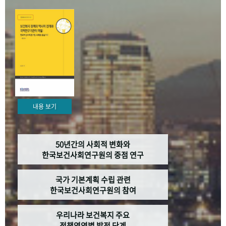
+1
성과 50선
숫자로 보는 50년
50
주년 광장
세계와 함께 한 KIHASA
VR 역사관
내용 보기
50년간의 사회적 변화와
한국보건사회연구원의 중점 연구
국가 기본계획 수립 관련
한국보건사회연구원의 참여
우리나라 보건복지 주요
정책영역별 발전 단계