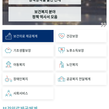
보건복지 분야
정책 역사서 모음
보건의료 제공체계
건강보장
기초생활보장
노후소득보장
아동복지
노인복지
장애인복지
공공복지 전달체계
사회서비스
보건의료제공체계