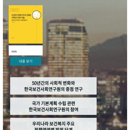
+1
성과 50선
숫자로 보는 50년
50
주년 광장
세계와 함께 한 KIHASA
VR 역사관
내용 보기
50년간의 사회적 변화와
한국보건사회연구원의 중점 연구
국가 기본계획 수립 관련
한국보건사회연구원의 참여
우리나라 보건복지 주요
정책영역별 발전 단계