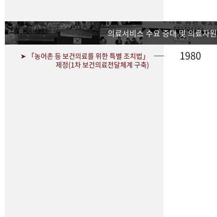
의료서비스 수요 증대 및 의료자원
1980
➤ 「농어촌 등 보건의료를 위한 특별 조치법」
제정(1차 보건의료전달체계 구축)