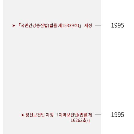
1995
➤ 「국민건강증진법(법률 제15339호)」 제정
1995
➤ 정신보건법 제정 「지역보건법(법률 제
16262호)」