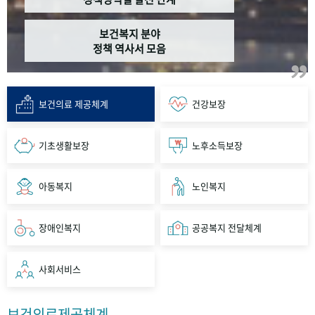
보건복지 분야
정책 역사서 모음
보건의료 제공체계
건강보장
기초생활보장
노후소득보장
아동복지
노인복지
장애인복지
공공복지 전달체계
사회서비스
보건의료제공체계