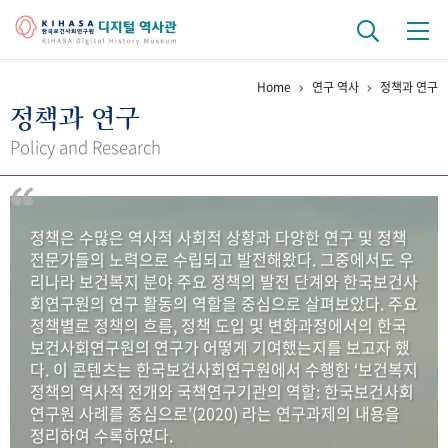
Home
연구 역사
정책과 연구
기관 역사
정책과 연구
걸어온 길
기관 변천사
역대 기관장
연구원 사람들
Policy and Research
연구 역사
정책과 연구
키워드로 보는 연구 역사
연구자들
정책은 수많은 역사적 사회적 상황과 다양한 연구 및 정책
간행물 변천사
전문가들의 노력으로 수립되고 발전해왔다. 그중에서도 우
리나라 보건복지 분야 주요 정책의 발전 단계와 한국보건사
회연구원의 연구 활동의 역할을 중심으로 살펴보았다. 주요
기록물 아카이브
정책별로 정책의 흐름, 정책 도입 및 변화과정에서의 한국
보건사회연구원의 연구가 어떻게 기여했는지를 보고자 했
사진 아카이브
문서 기록물
행정박물
영상 기록물
다. 이 콘텐츠는 한국보건사회연구원에서 수행한 ‘보건복지
정책의 역사적 전개와 국책연구기관의 역할: 한국보건사회
연구원 사례를 중심으로’(2020) 라는 연구과제의 내용을
+1
50
주년 기념
정리하여 수록하였다.