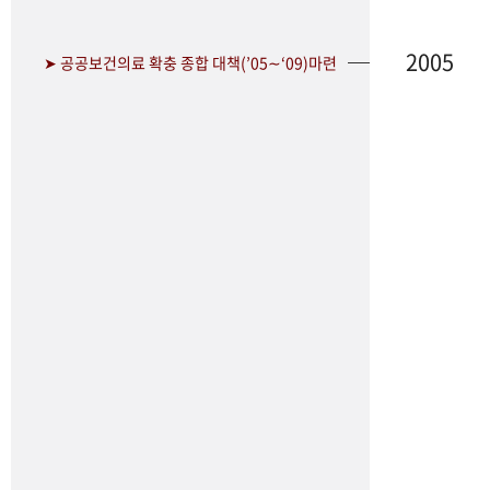
2005
➤ 공공보건의료 확충 종합 대책(’05∼‘09)마련