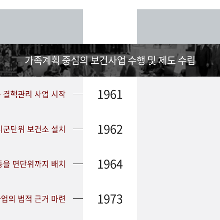
가족계획 중심의 보건사업 수행 및 제도 수립
1961
➤ 결핵관리 사업 시작
1962
 시군단위 보건소 설치
1964
등을 면단위까지 배치
1973
업의 법적 근거 마련