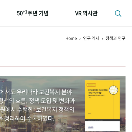
+1
50
주년 기념
VR 역사관
성과 50선
Home
연구 역사
정책과 연구
숫자로 보는 50년
+1
50
주년 광장
세계와 함께 한 KIHASA
중에서도 우리나라 보건복지 분야
책의 흐름, 정책 도입 및 변화과
원에서 수행한 ‘보건복지 정책의
을 정리하여 수록하였다.