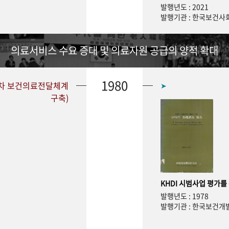
발행년도 : 2021
발행기관 : 한국보건
의료서비스 수요 증대 및 의료자원 공급의 양적 확대
1980
1차 보건의료전달체계
➤
구축)
KHDI 시범사업 평가를
발행년도 : 1978
발행기관 : 한국보건