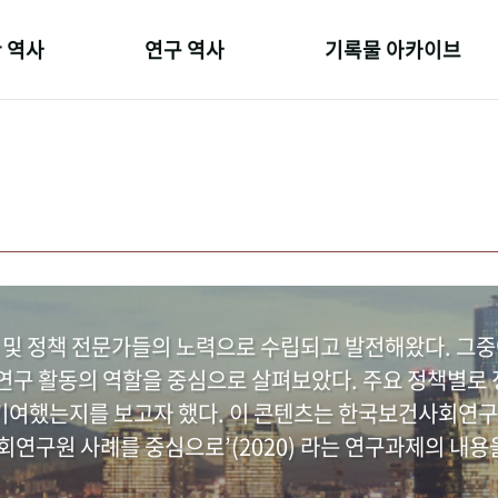
 역사
연구 역사
기록물 아카이브
온 길
정책과 연구
사진 아카이브
 변천사
키워드로 보는 연구 역사
문서 기록물
 기관장
연구자들
행정박물
 사람들
간행물 변천사
영상 기록물
 및 정책 전문가들의 노력으로 수립되고 발전해왔다. 그
구 활동의 역할을 중심으로 살펴보았다. 주요 정책별로 정
여했는지를 보고자 했다. 이 콘텐츠는 한국보건사회연구
연구원 사례를 중심으로’(2020) 라는 연구과제의 내용