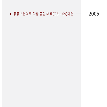
2005
➤ 공공보건의료 확충 종합 대책(’05∼‘09)마련