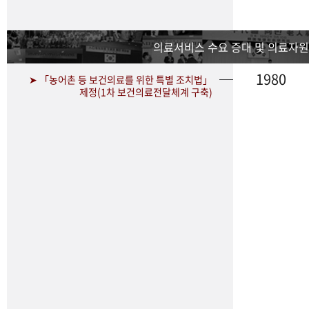
의료서비스 수요 증대 및 의료자원
1980
➤ 「농어촌 등 보건의료를 위한 특별 조치법」
제정(1차 보건의료전달체계 구축)