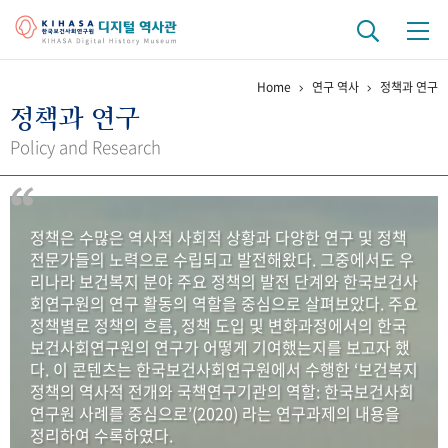
Home
연구 역사
정책과 연구
기관 역사
정책과 연구
걸어온 길
기관 변천사
역대 기관장
연구원 사람들
Policy and Research
연구 역사
정책과 연구
키워드로 보는 연구 역사
연구자들
정책은 수많은 역사적 사회적 상황과 다양한 연구 및 정책
간행물 변천사
전문가들의 노력으로 수립되고 발전해왔다. 그중에서도 우
리나라 보건복지 분야 주요 정책의 발전 단계와 한국보건사
회연구원의 연구 활동의 역할을 중심으로 살펴보았다. 주요
기록물 아카이브
정책별로 정책의 흐름, 정책 도입 및 변화과정에서의 한국
보건사회연구원의 연구가 어떻게 기여했는지를 보고자 했
사진 아카이브
문서 기록물
행정박물
영상 기록물
다. 이 콘텐츠는 한국보건사회연구원에서 수행한 ‘보건복지
정책의 역사적 전개와 국책연구기관의 역할: 한국보건사회
연구원 사례를 중심으로’(2020) 라는 연구과제의 내용을
+1
50
주년 기념
정리하여 수록하였다.