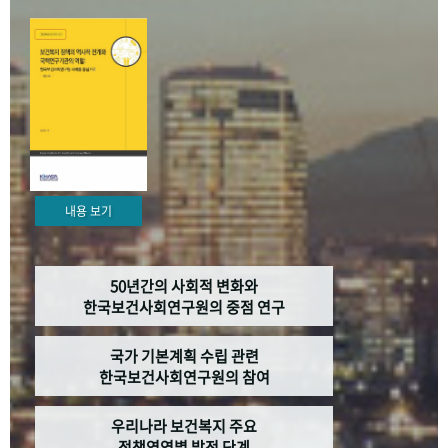
+1
성과 50선
숫자로 보는 50년
50
주년 광장
세계와 함께 한 KIHASA
VR 역사관
내용 보기
50년간의 사회적 변화와
한국보건사회연구원의 중점 연구
국가 기본계획 수립 관련
한국보건사회연구원의 참여
우리나라 보건복지 주요
정책영역별 발전 단계