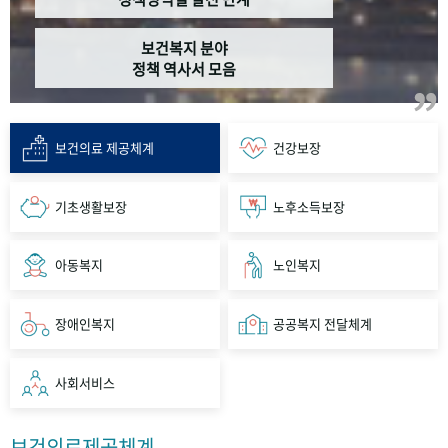
보건복지 분야
정책 역사서 모음
보건의료 제공체계
건강보장
기초생활보장
노후소득보장
아동복지
노인복지
장애인복지
공공복지 전달체계
사회서비스
보건의료제공체계