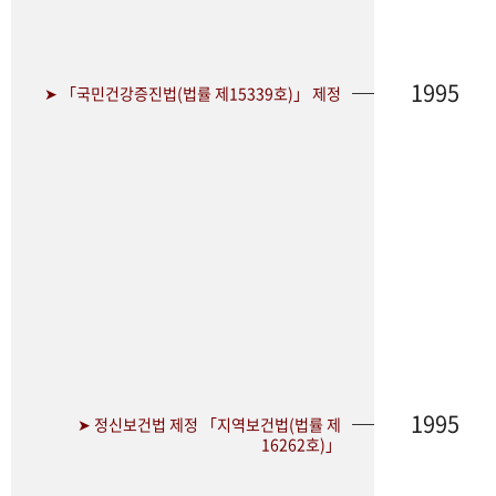
1995
➤ 「국민건강증진법(법률 제15339호)」 제정
1995
➤ 정신보건법 제정 「지역보건법(법률 제
16262호)」