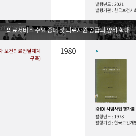
발행년도 : 2021
발행기관 : 한국보건
의료서비스 수요 증대 및 의료자원 공급의 양적 확대
1980
1차 보건의료전달체계
➤
구축)
KHDI 시범사업 평가를
발행년도 : 1978
발행기관 : 한국보건