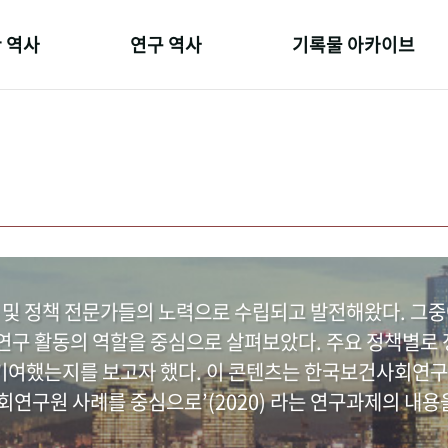
 역사
연구 역사
기록물 아카이브
온 길
정책과 연구
사진 아카이브
 변천사
키워드로 보는 연구 역사
문서 기록물
 기관장
연구자들
행정박물
 사람들
간행물 변천사
영상 기록물
 및 정책 전문가들의 노력으로 수립되고 발전해왔다. 그
구 활동의 역할을 중심으로 살펴보았다. 주요 정책별로 정
여했는지를 보고자 했다. 이 콘텐츠는 한국보건사회연구
연구원 사례를 중심으로’(2020) 라는 연구과제의 내용