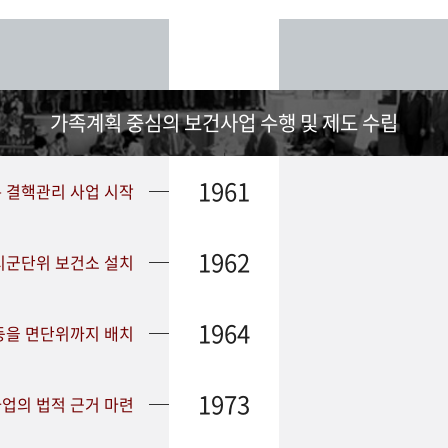
가족계획 중심의 보건사업 수행 및 제도 수립
1961
➤ 결핵관리 사업 시작
1962
 시군단위 보건소 설치
1964
등을 면단위까지 배치
1973
업의 법적 근거 마련