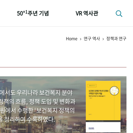
+1
50
주년 기념
VR 역사관
성과 50선
Home
연구 역사
정책과 연구
숫자로 보는 50년
+1
50
주년 광장
세계와 함께 한 KIHASA
중에서도 우리나라 보건복지 분야
책의 흐름, 정책 도입 및 변화과
원에서 수행한 ‘보건복지 정책의
을 정리하여 수록하였다.