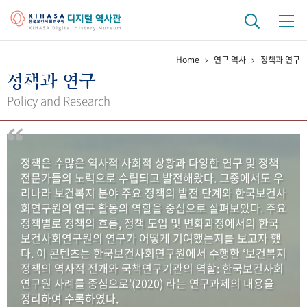
Home
연구 역사
정책과 연구
기관 역사
정책과 연구
걸어온 길
기관 변천사
역대 기관장
연구원 사람들
Policy and Research
연구 역사
정책과 연구
키워드로 보는 연구 역사
연구자들
정책은 수많은 역사적 사회적 상황과 다양한 연구 및 정책
간행물 변천사
전문가들의 노력으로 수립되고 발전해왔다. 그중에서도 우
리나라 보건복지 분야 주요 정책의 발전 단계와 한국보건사
회연구원의 연구 활동의 역할을 중심으로 살펴보았다. 주요
기록물 아카이브
정책별로 정책의 흐름, 정책 도입 및 변화과정에서의 한국
보건사회연구원의 연구가 어떻게 기여했는지를 보고자 했
사진 아카이브
문서 기록물
행정박물
영상 기록물
다. 이 콘텐츠는 한국보건사회연구원에서 수행한 ‘보건복지
정책의 역사적 전개와 국책연구기관의 역할: 한국보건사회
연구원 사례를 중심으로’(2020) 라는 연구과제의 내용을
+1
50
주년 기념
정리하여 수록하였다.