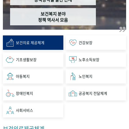
보건복지 분야
정책 역사서 모음
보건의료 제공체계
건강보장
기초생활보장
노후소득보장
아동복지
노인복지
장애인복지
공공복지 전달체계
사회서비스
보건의료제공체계