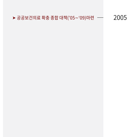
2005
➤ 공공보건의료 확충 종합 대책(’05∼‘09)마련