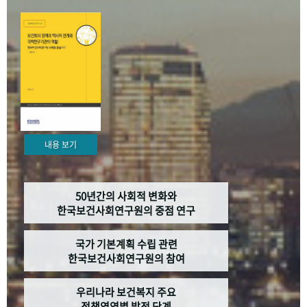
+1
성과 50선
숫자로 보는 50년
50
주년 광장
세계와 함께 한 KIHASA
VR 역사관
내용 보기
50년간의 사회적 변화와
한국보건사회연구원의 중점 연구
국가 기본계획 수립 관련
한국보건사회연구원의 참여
우리나라 보건복지 주요
정책영역별 발전 단계