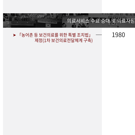
의료서비스 수요 증대 및 의료자원
1980
➤ 「농어촌 등 보건의료를 위한 특별 조치법」
제정(1차 보건의료전달체계 구축)