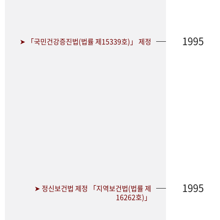
1995
➤ 「국민건강증진법(법률 제15339호)」 제정
1995
➤ 정신보건법 제정 「지역보건법(법률 제
16262호)」