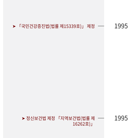
1995
➤ 「국민건강증진법(법률 제15339호)」 제정
1995
➤ 정신보건법 제정 「지역보건법(법률 제
16262호)」