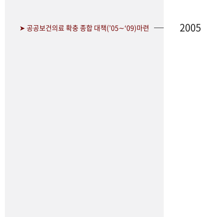
2005
➤ 공공보건의료 확충 종합 대책(’05∼‘09)마련