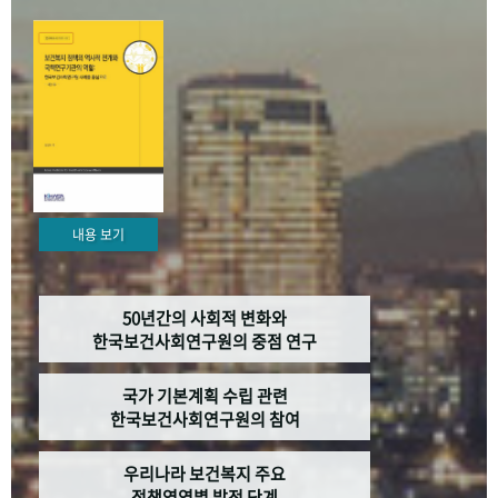
+1
성과 50선
숫자로 보는 50년
50
주년 광장
세계와 함께 한 KIHASA
VR 역사관
내용 보기
50년간의 사회적 변화와
한국보건사회연구원의 중점 연구
국가 기본계획 수립 관련
한국보건사회연구원의 참여
우리나라 보건복지 주요
정책영역별 발전 단계