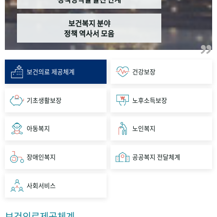
보건복지 분야
정책 역사서 모음
보건의료 제공체계
건강보장
기초생활보장
노후소득보장
아동복지
노인복지
장애인복지
공공복지 전달체계
사회서비스
보건의료제공체계