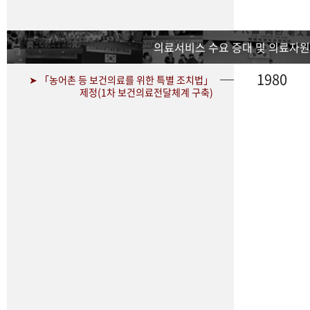
의료서비스 수요 증대 및 의료자원
1980
➤ 「농어촌 등 보건의료를 위한 특별 조치법」
제정(1차 보건의료전달체계 구축)