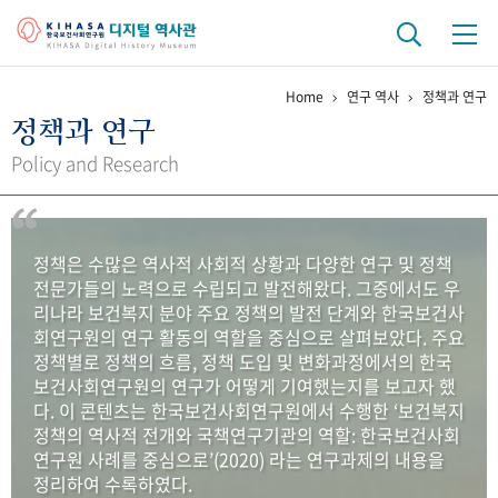
Home
연구 역사
정책과 연구
기관 역사
정책과 연구
걸어온 길
기관 변천사
역대 기관장
연구원 사람들
Policy and Research
연구 역사
정책과 연구
키워드로 보는 연구 역사
연구자들
정책은 수많은 역사적 사회적 상황과 다양한 연구 및 정책
간행물 변천사
전문가들의 노력으로 수립되고 발전해왔다. 그중에서도 우
리나라 보건복지 분야 주요 정책의 발전 단계와 한국보건사
회연구원의 연구 활동의 역할을 중심으로 살펴보았다. 주요
기록물 아카이브
정책별로 정책의 흐름, 정책 도입 및 변화과정에서의 한국
보건사회연구원의 연구가 어떻게 기여했는지를 보고자 했
사진 아카이브
문서 기록물
행정박물
영상 기록물
다. 이 콘텐츠는 한국보건사회연구원에서 수행한 ‘보건복지
정책의 역사적 전개와 국책연구기관의 역할: 한국보건사회
연구원 사례를 중심으로’(2020) 라는 연구과제의 내용을
+1
50
주년 기념
정리하여 수록하였다.