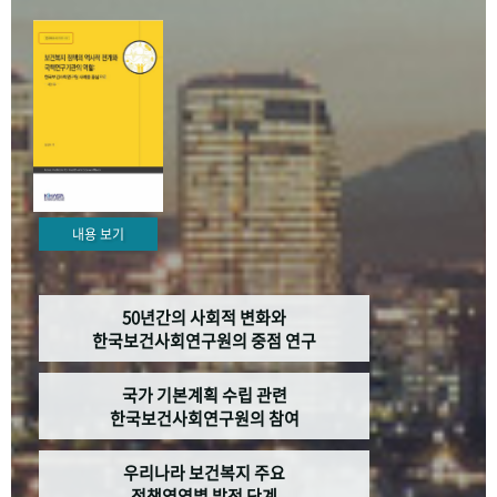
+1
성과 50선
숫자로 보는 50년
50
주년 광장
세계와 함께 한 KIHASA
VR 역사관
내용 보기
50년간의 사회적 변화와
한국보건사회연구원의 중점 연구
국가 기본계획 수립 관련
한국보건사회연구원의 참여
우리나라 보건복지 주요
정책영역별 발전 단계