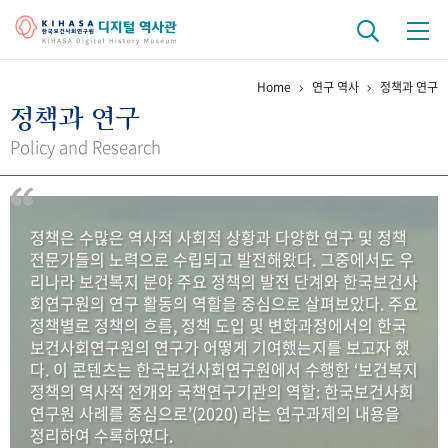
Home
연구 역사
정책과 연구
기관 역사
정책과 연구
걸어온 길
기관 변천사
역대 기관장
연구원 사람들
Policy and Research
연구 역사
정책과 연구
키워드로 보는 연구 역사
연구자들
정책은 수많은 역사적 사회적 상황과 다양한 연구 및 정책
간행물 변천사
전문가들의 노력으로 수립되고 발전해왔다. 그중에서도 우
리나라 보건복지 분야 주요 정책의 발전 단계와 한국보건사
회연구원의 연구 활동의 역할을 중심으로 살펴보았다. 주요
기록물 아카이브
정책별로 정책의 흐름, 정책 도입 및 변화과정에서의 한국
보건사회연구원의 연구가 어떻게 기여했는지를 보고자 했
사진 아카이브
문서 기록물
행정박물
영상 기록물
다. 이 콘텐츠는 한국보건사회연구원에서 수행한 ‘보건복지
정책의 역사적 전개와 국책연구기관의 역할: 한국보건사회
연구원 사례를 중심으로’(2020) 라는 연구과제의 내용을
+1
50
주년 기념
정리하여 수록하였다.