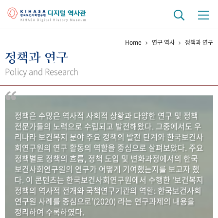
Home
연구 역사
정책과 연구
기관 역사
정책과 연구
걸어온 길
기관 변천사
역대 기관장
연구원 사람들
Policy and Research
연구 역사
정책과 연구
키워드로 보는 연구 역사
연구자들
정책은 수많은 역사적 사회적 상황과 다양한 연구 및 정책
간행물 변천사
전문가들의 노력으로 수립되고 발전해왔다. 그중에서도 우
리나라 보건복지 분야 주요 정책의 발전 단계와 한국보건사
회연구원의 연구 활동의 역할을 중심으로 살펴보았다. 주요
기록물 아카이브
정책별로 정책의 흐름, 정책 도입 및 변화과정에서의 한국
보건사회연구원의 연구가 어떻게 기여했는지를 보고자 했
사진 아카이브
문서 기록물
행정박물
영상 기록물
다. 이 콘텐츠는 한국보건사회연구원에서 수행한 ‘보건복지
정책의 역사적 전개와 국책연구기관의 역할: 한국보건사회
연구원 사례를 중심으로’(2020) 라는 연구과제의 내용을
+1
50
주년 기념
정리하여 수록하였다.