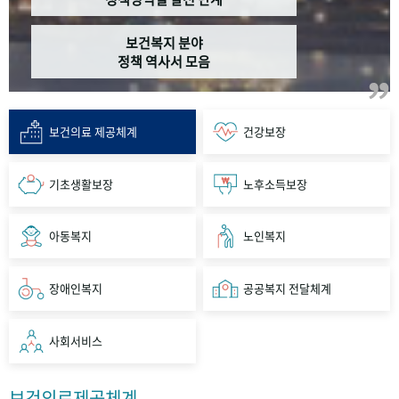
보건복지 분야
정책 역사서 모음
보건의료 제공체계
건강보장
기초생활보장
노후소득보장
아동복지
노인복지
장애인복지
공공복지 전달체계
사회서비스
보건의료제공체계