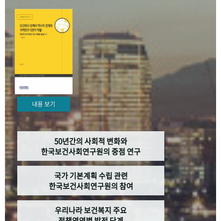
+1
성과 50선
숫자로 보는 50년
50
주년 광장
세계와 함께 한 KIHASA
VR 역사관
내용 보기
50년간의 사회적 변화와
한국보건사회연구원의 중점 연구
국가 기본계획 수립 관련
한국보건사회연구원의 참여
우리나라 보건복지 주요
정책영역별 발전 단계