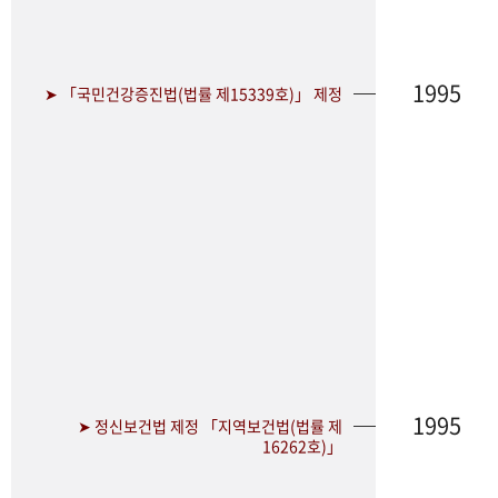
1995
➤ 「국민건강증진법(법률 제15339호)」 제정
1995
➤ 정신보건법 제정 「지역보건법(법률 제
16262호)」