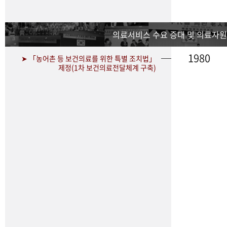
의료서비스 수요 증대 및 의료자원
1980
➤ 「농어촌 등 보건의료를 위한 특별 조치법」
제정(1차 보건의료전달체계 구축)