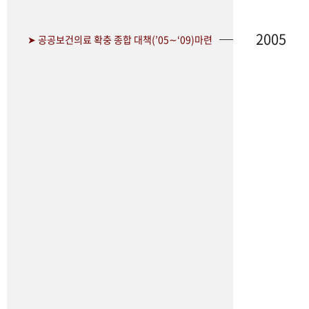
2005
➤ 공공보건의료 확충 종합 대책(’05∼‘09)마련