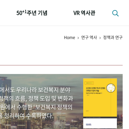
+1
50
주년 기념
VR 역사관
성과 50선
Home
연구 역사
정책과 연구
숫자로 보는 50년
+1
50
주년 광장
세계와 함께 한 KIHASA
중에서도 우리나라 보건복지 분야
책의 흐름, 정책 도입 및 변화과
원에서 수행한 ‘보건복지 정책의
을 정리하여 수록하였다.