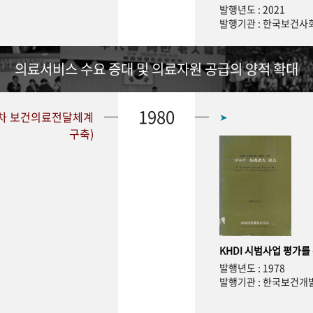
발행년도 : 2021
발행기관 : 한국보건
의료서비스 수요 증대 및 의료자원 공급의 양적 확대
1980
1차 보건의료전달체계
➤
구축)
KHDI 시범사업 평가를
발행년도 : 1978
발행기관 : 한국보건