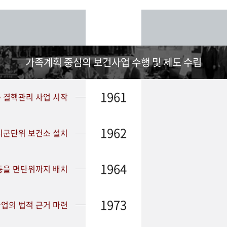
가족계획 중심의 보건사업 수행 및 제도 수립
1961
➤ 결핵관리 사업 시작
1962
 시군단위 보건소 설치
1964
등을 면단위까지 배치
1973
업의 법적 근거 마련