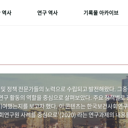
 역사
연구 역사
기록물 아카이브
온 길
정책과 연구
사진 아카이브
 변천사
키워드로 보는 연구 역사
문서 기록물
 기관장
연구자들
행정박물
 사람들
간행물 변천사
영상 기록물
 및 정책 전문가들의 노력으로 수립되고 발전해왔다. 그
구 활동의 역할을 중심으로 살펴보았다. 주요 정책별로 정
여했는지를 보고자 했다. 이 콘텐츠는 한국보건사회연구
연구원 사례를 중심으로’(2020) 라는 연구과제의 내용