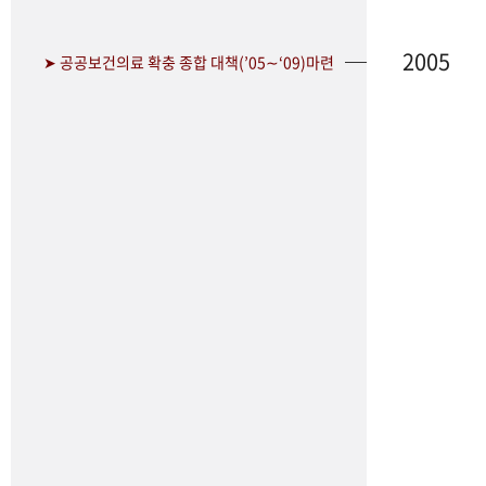
2005
➤ 공공보건의료 확충 종합 대책(’05∼‘09)마련