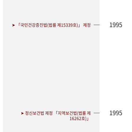
1995
➤ 「국민건강증진법(법률 제15339호)」 제정
1995
➤ 정신보건법 제정 「지역보건법(법률 제
16262호)」