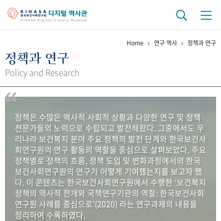
Home
연구 역사
정책과 연구
기관 역사
정책과 연구
걸어온 길
기관 변천사
역대 기관장
연구원 사람들
Policy and Research
연구 역사
정책과 연구
키워드로 보는 연구 역사
연구자들
정책은 수많은 역사적 사회적 상황과 다양한 연구 및 정책
간행물 변천사
전문가들의 노력으로 수립되고 발전해왔다. 그중에서도 우
리나라 보건복지 분야 주요 정책의 발전 단계와 한국보건사
회연구원의 연구 활동의 역할을 중심으로 살펴보았다. 주요
기록물 아카이브
정책별로 정책의 흐름, 정책 도입 및 변화과정에서의 한국
보건사회연구원의 연구가 어떻게 기여했는지를 보고자 했
사진 아카이브
문서 기록물
행정박물
영상 기록물
다. 이 콘텐츠는 한국보건사회연구원에서 수행한 ‘보건복지
정책의 역사적 전개와 국책연구기관의 역할: 한국보건사회
연구원 사례를 중심으로’(2020) 라는 연구과제의 내용을
+1
50
주년 기념
정리하여 수록하였다.