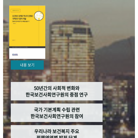
+1
성과 50선
숫자로 보는 50년
50
주년 광장
세계와 함께 한 KIHASA
VR 역사관
내용 보기
50년간의 사회적 변화와
한국보건사회연구원의 중점 연구
국가 기본계획 수립 관련
한국보건사회연구원의 참여
우리나라 보건복지 주요
정책영역별 발전 단계