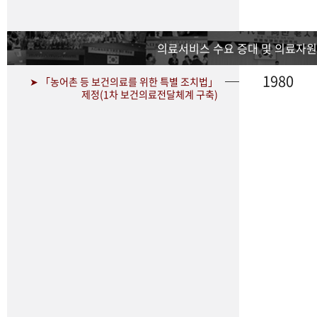
의료서비스 수요 증대 및 의료자원
1980
➤ 「농어촌 등 보건의료를 위한 특별 조치법」
제정(1차 보건의료전달체계 구축)